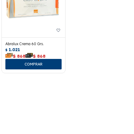
Abralux Crema 60 Grs.
1.021
$
$
868
$
868