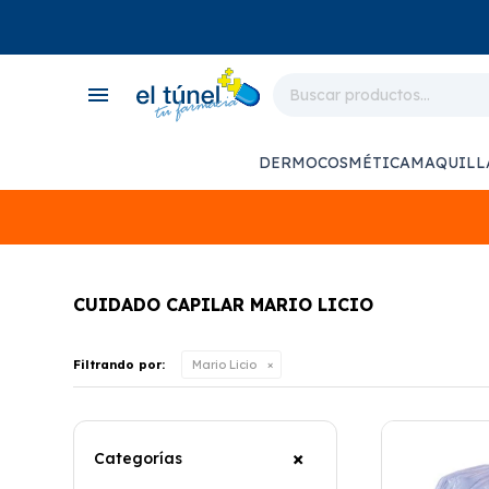
close
store
menu
local_shipping
monitor_heart
DERMOCOSMÉTICA
MAQUILL
support_agent
CUIDADO CAPILAR MARIO LICIO
Filtrando por:
Mario Licio
Categorías