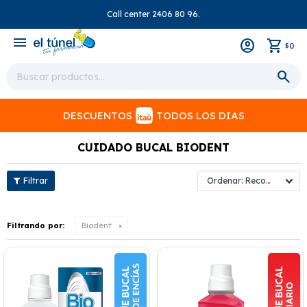
Call center 2406 80 96.
close
menu
0
$
DESCUENTOS
TODOS LOS DIAS
CUIDADO BUCAL BIODENT
Recomendados
Filtrando por:
Biodent