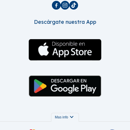



Descárgate nuestra App
expand_more
Mas info