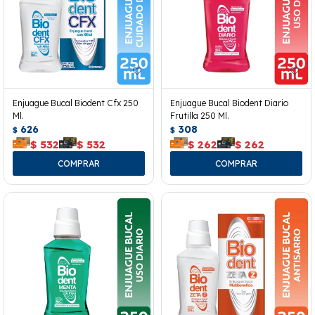
Enjuague Bucal Biodent Cfx 250
Enjuague Bucal Biodent Diario
Ml.
Frutilla 250 Ml.
626
308
$
$
$
532
$
532
$
262
$
262