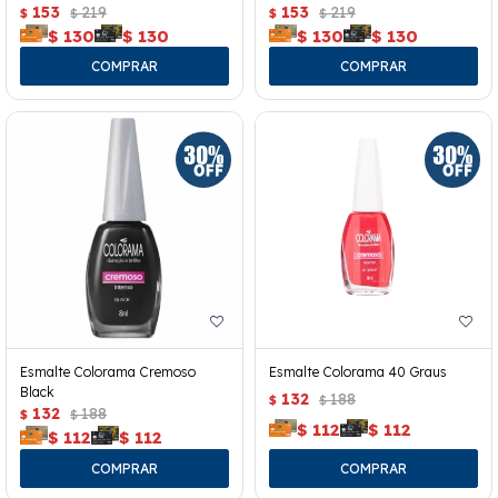
153
219
153
219
$
$
$
$
$
130
$
130
$
130
$
130
Esmalte Colorama Cremoso
Esmalte Colorama 40 Graus
Black
132
188
$
$
132
188
$
$
$
112
$
112
$
112
$
112