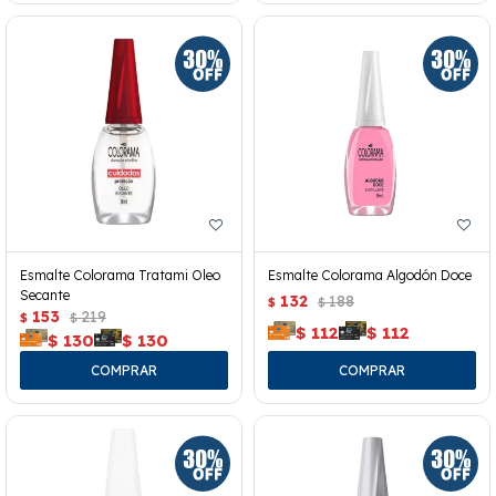
Esmalte Colorama Tratami Oleo
Esmalte Colorama Algodón Doce
Secante
132
188
$
$
153
219
$
$
$
112
$
112
$
130
$
130