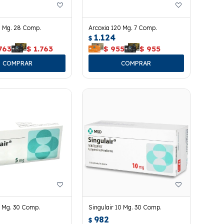
0 Mg. 28 Comp.
Arcoxia 120 Mg. 7 Comp.
1.124
$
763
$
1.763
$
955
$
955
5 Mg. 30 Comp.
Singulair 10 Mg. 30 Comp.
982
$