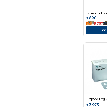
Espesante Inst
890
$
$
757
Propecia 1 Mg.
3.975
$