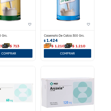
 Grs.
Caseinato De Calcio 300 Grs.
1.424
$
13
$
713
$
1.210
$
1.210