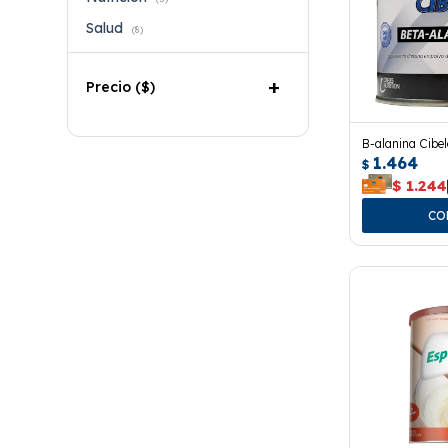
Salud
(8)
Precio
($)
B-alanina Cibel
1.464
$
$
1.244