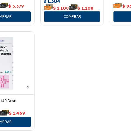
1.304
$
$
3.379
$
8
$
1.108
$
1.108
 140 Dosis
9
$
1.469