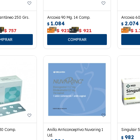
antáneo 250 Grs.
Arcoxia 90 Mg. 14 Comp.
Arcoxia 6
1.084
2.074
$
$
$
757
$
921
$
921
$
1.
 30 Comp.
Anillo Anticonceptivo Nuvaring 1
Singulair 
Ud.
982
$