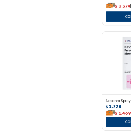
$
3.379
Nasonex Spray
1.728
$
$
1.46