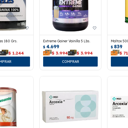
es 180 Grs.
Extreme Gainer Vainilla 5 Lbs.
Maltox 500
4.699
839
$
$
$
1.244
$
3.994
$
3.994
$
7