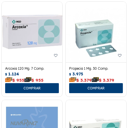
Arcoxia 120 Mg. 7 Comp.
Propecia 1 Mg. 30 Comp.
1.124
3.975
$
$
$
955
$
955
$
3.379
$
3.379