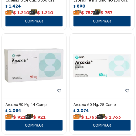
Caseinato De Calcio 300 Grs.
Espesante Instantáneo 250 Grs.
1.424
890
$
$
$
1.210
$
1.210
$
757
$
757
Arcoxia 90 Mg. 14 Comp.
Arcoxia 60 Mg. 28 Comp.
1.084
2.074
$
$
$
921
$
921
$
1.763
$
1.763