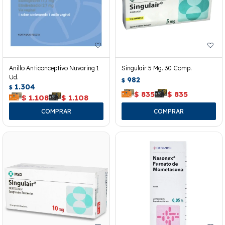
Anillo Anticonceptivo Nuvaring 1
Singulair 5 Mg. 30 Comp.
Ud.
982
$
1.304
$
$
835
$
835
$
1.108
$
1.108