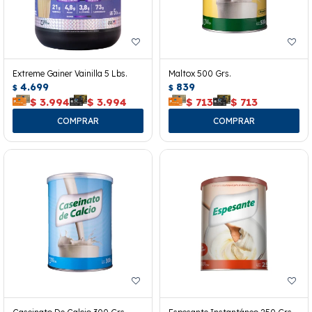
Extreme Gainer Vainilla 5 Lbs.
Maltox 500 Grs.
4.699
839
$
$
$
3.994
$
3.994
$
713
$
713