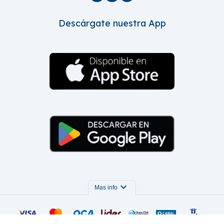
Descárgate nuestra App
expand_more
Mas info