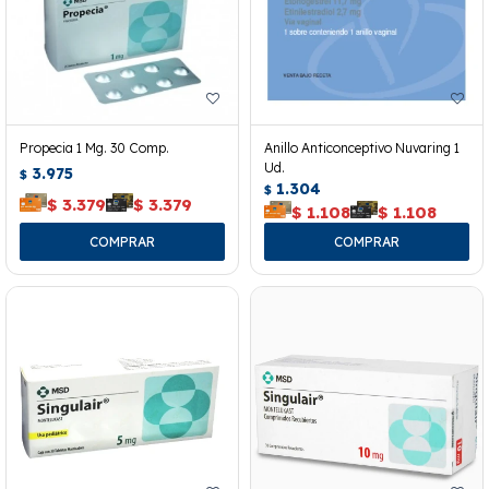
Propecia 1 Mg. 30 Comp.
Anillo Anticonceptivo Nuvaring 1
Ud.
3.975
$
1.304
$
$
3.379
$
3.379
$
1.108
$
1.108