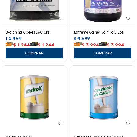
B-alanina Cibeles 180 Grs.
Extreme Gainer Vainilla 5 Lbs.
1.464
4.699
$
$
$
1.244
$
1.244
$
3.994
$
3.994