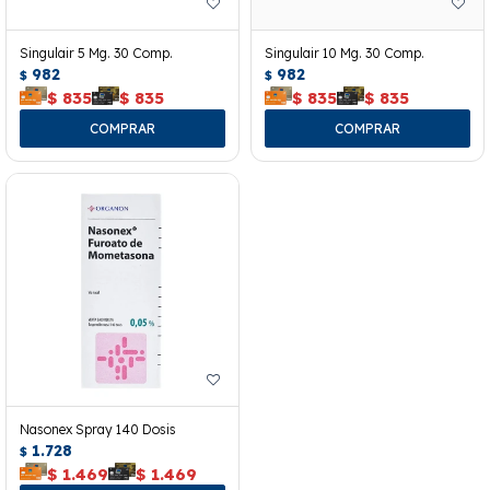
Singulair 5 Mg. 30 Comp.
Singulair 10 Mg. 30 Comp.
982
982
$
$
$
835
$
835
$
835
$
835
Nasonex Spray 140 Dosis
1.728
$
$
1.469
$
1.469