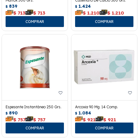
Maltox 500 Grs.
Caseinato De Calcio 300 Grs.
839
1.424
$
$
$
713
$
713
$
1.210
$
1.210
Espesante Instantáneo 250 Grs.
Arcoxia 90 Mg. 14 Comp.
890
1.084
$
$
$
757
$
757
$
921
$
921