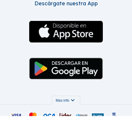
Descárgate nuestra App
expand_more
Mas info