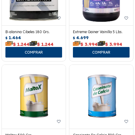
B-alanina Cibeles 180 Grs.
Extreme Gainer Vainilla 5 Lbs.
1.464
4.699
$
$
$
1.244
$
1.244
$
3.994
$
3.994