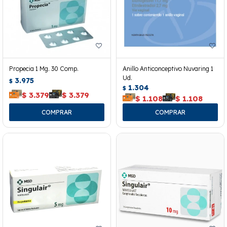
Propecia 1 Mg. 30 Comp.
Anillo Anticonceptivo Nuvaring 1
Ud.
3.975
$
1.304
$
$
3.379
$
3.379
$
1.108
$
1.108