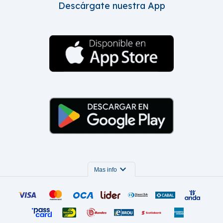
Descárgate nuestra App
expand_more
Mas info