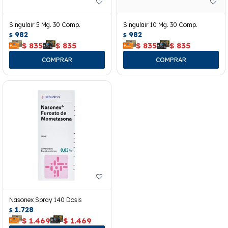
Singulair 5 Mg. 30 Comp.
Singulair 10 Mg. 30 Comp.
982
982
$
$
$
835
$
835
$
835
$
835
Nasonex Spray 140 Dosis
1.728
$
$
1.469
$
1.469