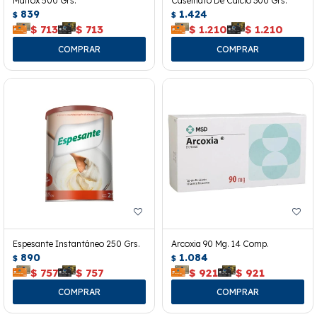
Maltox 500 Grs.
Caseinato De Calcio 300 Grs.
839
1.424
$
$
$
713
$
713
$
1.210
$
1.210
Espesante Instantáneo 250 Grs.
Arcoxia 90 Mg. 14 Comp.
890
1.084
$
$
$
757
$
757
$
921
$
921