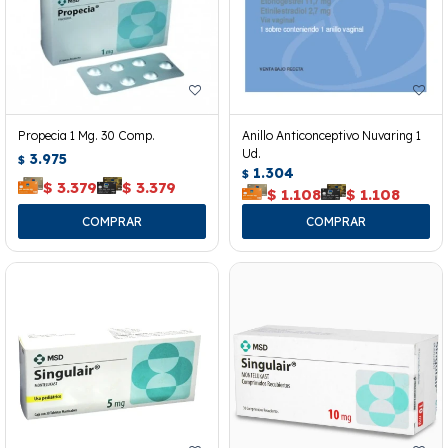
Propecia 1 Mg. 30 Comp.
Anillo Anticonceptivo Nuvaring 1
Ud.
3.975
$
1.304
$
$
3.379
$
3.379
$
1.108
$
1.108