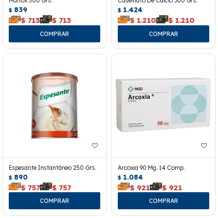
Maltox 500 Grs.
Caseinato De Calcio 300 Grs.
839
1.424
$
$
$
713
$
713
$
1.210
$
1.210
Espesante Instantáneo 250 Grs.
Arcoxia 90 Mg. 14 Comp.
890
1.084
$
$
$
757
$
757
$
921
$
921