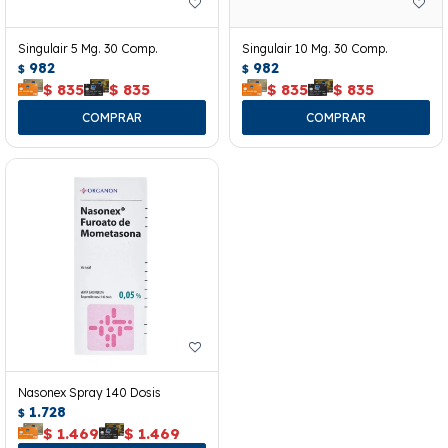
Singulair 5 Mg. 30 Comp.
Singulair 10 Mg. 30 Comp.
982
982
$
$
$
835
$
835
$
835
$
835
Nasonex Spray 140 Dosis
1.728
$
$
1.469
$
1.469