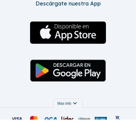
Descárgate nuestra App
expand_more
Mas info