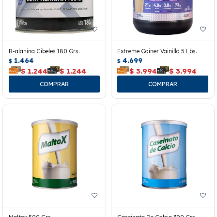
B-alanina Cibeles 180 Grs.
Extreme Gainer Vainilla 5 Lbs.
1.464
4.699
$
$
$
1.244
$
1.244
$
3.994
$
3.994