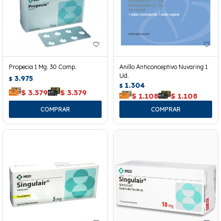
Propecia 1 Mg. 30 Comp.
Anillo Anticonceptivo Nuvaring 1
Ud.
3.975
$
1.304
$
$
3.379
$
3.379
$
1.108
$
1.108