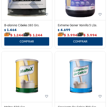
B-alanina Cibeles 180 Grs.
Extreme Gainer Vainilla 5 Lbs.
1.464
4.699
$
$
$
1.244
$
1.244
$
3.994
$
3.994