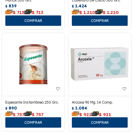
Maltox 500 Grs.
Caseinato De Calcio 300 Grs.
839
1.424
$
$
$
713
$
713
$
1.210
$
1.210
Espesante Instantáneo 250 Grs.
Arcoxia 90 Mg. 14 Comp.
890
1.084
$
$
$
757
$
757
$
921
$
921