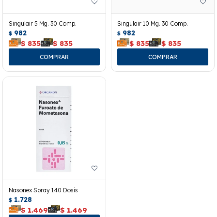
Singulair 5 Mg. 30 Comp.
Singulair 10 Mg. 30 Comp.
982
982
$
$
$
835
$
835
$
835
$
835
Nasonex Spray 140 Dosis
1.728
$
$
1.469
$
1.469