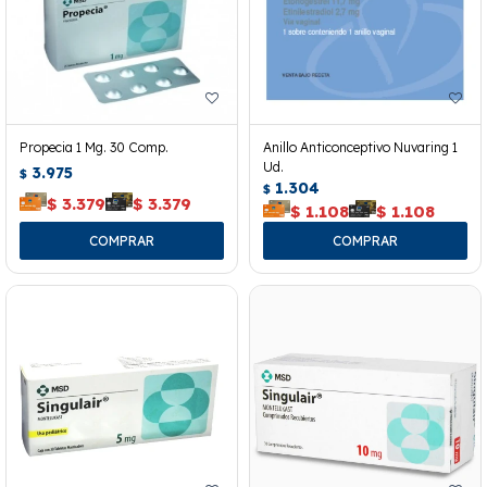
Propecia 1 Mg. 30 Comp.
Anillo Anticonceptivo Nuvaring 1
Ud.
3.975
$
1.304
$
$
3.379
$
3.379
$
1.108
$
1.108