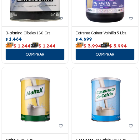
B-alanina Cibeles 180 Grs.
Extreme Gainer Vainilla 5 Lbs.
1.464
4.699
$
$
$
1.244
$
1.244
$
3.994
$
3.994