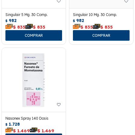
Singulair 5 Mg. 30 Comp.
Singulair 10 Mg. 30 Comp.
982
982
$
$
$
835
$
835
$
835
$
835
Nasonex Spray 140 Dosis
1.728
$
$
1.469
$
1.469