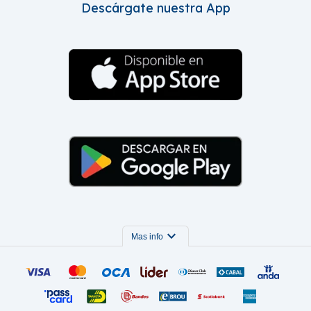
Descárgate nuestra App
expand_more
Mas info