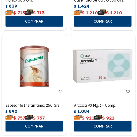
Maltox 500 Grs.
Caseinato De Calcio 300 Grs.
839
1.424
$
$
$
713
$
713
$
1.210
$
1.210
Espesante Instantáneo 250 Grs.
Arcoxia 90 Mg. 14 Comp.
890
1.084
$
$
$
757
$
757
$
921
$
921