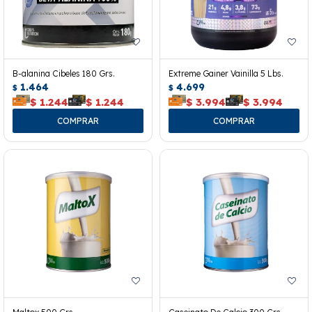
B-alanina Cibeles 180 Grs.
Extreme Gainer Vainilla 5 Lbs.
1.464
4.699
$
$
$
1.244
$
1.244
$
3.994
$
3.994