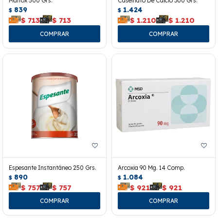
Maltox 500 Grs.
Caseinato De Calcio 300 Grs.
839
1.424
$
$
$
713
$
713
$
1.210
$
1.210
Espesante Instantáneo 250 Grs.
Arcoxia 90 Mg. 14 Comp.
890
1.084
$
$
$
757
$
757
$
921
$
921