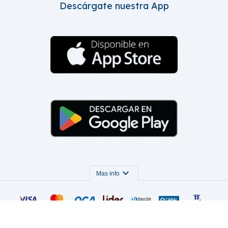
Descárgate nuestra App
expand_more
Mas info