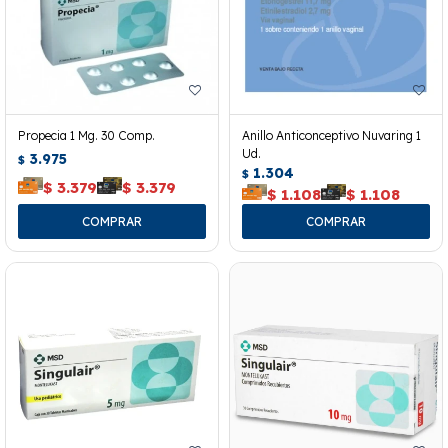
Propecia 1 Mg. 30 Comp.
Anillo Anticonceptivo Nuvaring 1
Ud.
3.975
$
1.304
$
$
3.379
$
3.379
$
1.108
$
1.108