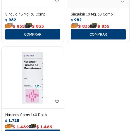
Singulair 5 Mg. 30 Comp.
Singulair 10 Mg. 30 Comp.
982
982
$
$
$
835
$
835
$
835
$
835
Nasonex Spray 140 Dosis
1.728
$
$
1.469
$
1.469