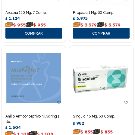
Arcoxia 120 Mg. 7 Comp.
Propecia 1 Mg. 30 Comp.
1.124
3.975
$
$
$
955
$
955
$
3.379
$
3.379
Anillo Anticonceptivo Nuvaring 1
Singulair 5 Mg. 30 Comp.
Ud.
982
$
1.304
$
$
835
$
835
$
1.108
$
1.108