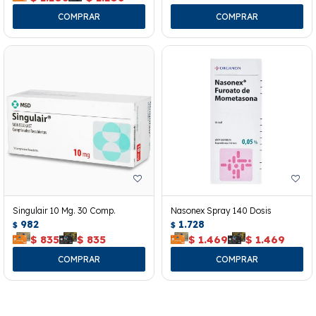
Singulair 10 Mg. 30 Comp.
Nasonex Spray 140 Dosis
982
1.728
$
$
$
835
$
835
$
1.469
$
1.469