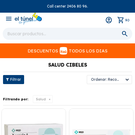
Call center 2406 80 96.
close
menu
0
$
DESCUENTOS
TODOS LOS DIAS
SALUD CIBELES
Recomendados
Filtrando por:
Salud