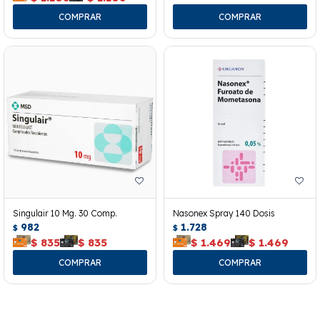
Singulair 10 Mg. 30 Comp.
Nasonex Spray 140 Dosis
982
1.728
$
$
$
835
$
835
$
1.469
$
1.469