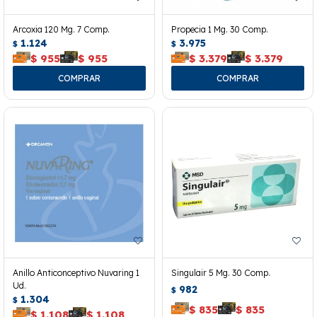
Arcoxia 120 Mg. 7 Comp.
Propecia 1 Mg. 30 Comp.
1.124
3.975
$
$
$
955
$
955
$
3.379
$
3.379
Anillo Anticonceptivo Nuvaring 1
Singulair 5 Mg. 30 Comp.
Ud.
982
$
1.304
$
$
835
$
835
$
1.108
$
1.108