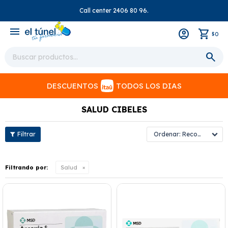
Call center 2406 80 96.
close
menu
0
$
DESCUENTOS
TODOS LOS DIAS
SALUD CIBELES
Recomendados
Filtrando por:
Salud