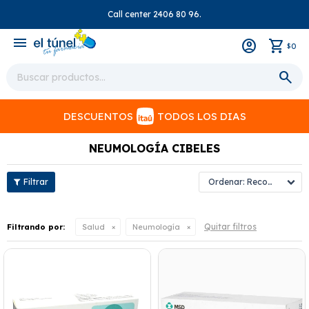
Call center 2406 80 96.
close
menu
0
$
DESCUENTOS
TODOS LOS DIAS
NEUMOLOGÍA CIBELES
Recomendados
Quitar filtros
Filtrando por:
Salud
Neumología