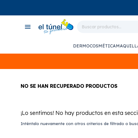
close
store
menu
local_shipping
monitor_heart
DERMOCOSMÉTICA
MAQUILL
support_agent
NO SE HAN RECUPERADO PRODUCTOS
¡Lo sentimos! No hay productos en esta secci
Inténtalo nuevamente con otros criterios de filtrado o bus