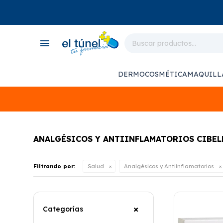
close
store
menu
local_shipping
monitor_heart
DERMOCOSMÉTICA
MAQUILL
support_agent
ANALGÉSICOS Y ANTIINFLAMATORIOS CIBEL
Filtrando por:
Salud
Analgésicos y Antiinflamatorios
Categorías