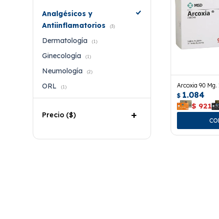
Analgésicos y
Antiinflamatorios
(3)
Dermatología
(1)
Ginecología
(1)
Neumología
(2)
Arcoxia 90 Mg.
ORL
(1)
1.084
$
$
921
Precio
($)