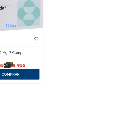
0 Mg. 7 Comp.
55
$
955