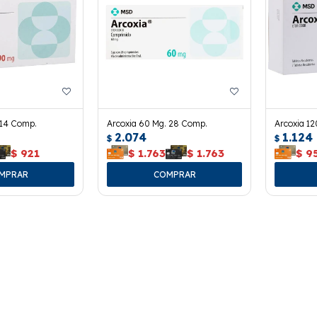
 14 Comp.
Arcoxia 60 Mg. 28 Comp.
Arcoxia 12
2.074
1.124
$
$
$
921
$
1.763
$
1.763
$
9