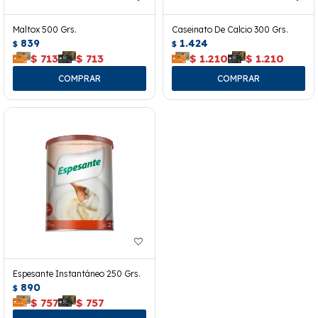
Maltox 500 Grs.
Caseinato De Calcio 300 Grs.
839
1.424
$
$
$
713
$
713
$
1.210
$
1.210
Espesante Instantáneo 250 Grs.
890
$
$
757
$
757