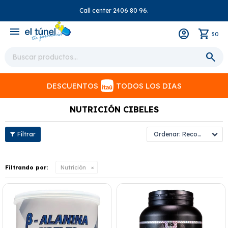
Call center 2406 80 96.
close
menu
0
$
DESCUENTOS
TODOS LOS DIAS
NUTRICIÓN CIBELES
Recomendados
Filtrando por:
Nutrición