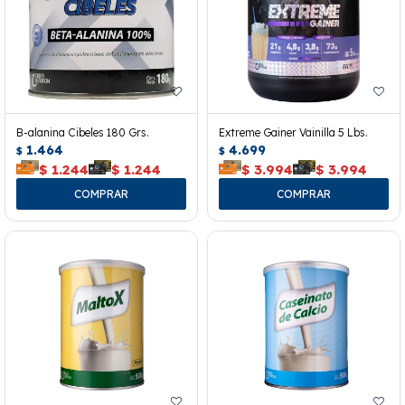
B-alanina Cibeles 180 Grs.
Extreme Gainer Vainilla 5 Lbs.
1.464
4.699
$
$
$
1.244
$
1.244
$
3.994
$
3.994