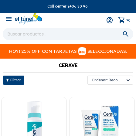
Call center 2406 80 96.
close
menu
0
$
HOY! 25% OFF CON TARJETAS
SELECCIONADAS.
CERAVE
Recomendados