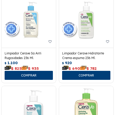
Limpiador Cerave Sa Anti
Limpiador Cerave Hidratante
Rugosidades 236 Ml.
Crema-espuma 236 Ml.
1.100
920
$
$
$
825
$
935
$
690
$
782