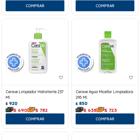
Cerave Limpiador Hidratante 237
Cerave Agua Micellar Limpiadora
Ml.
295 Ml.
920
850
$
$
$
690
$
782
$
638
$
723