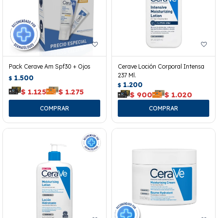
Pack Cerave Am Spf30 + Ojos
Cerave Loción Corporal Intensa
237 Ml.
1.500
$
1.200
$
$
1.125
$
1.275
$
900
$
1.020