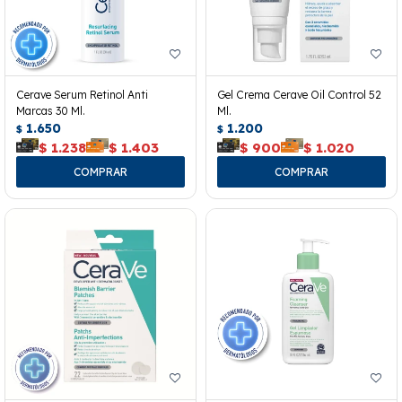
Cerave Serum Retinol Anti
Gel Crema Cerave Oil Control 52
Marcas 30 Ml.
Ml.
1.650
1.200
$
$
$
1.238
$
1.403
$
900
$
1.020