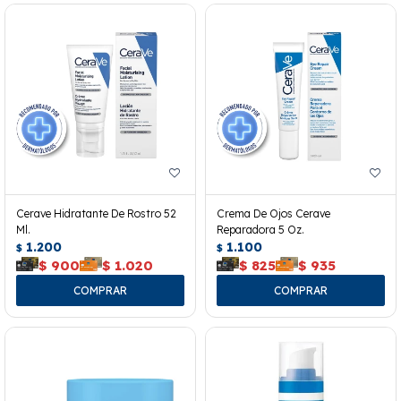
Cerave Hidratante De Rostro 52
Crema De Ojos Cerave
Ml.
Reparadora 5 Oz.
1.200
1.100
$
$
$
900
$
1.020
$
825
$
935