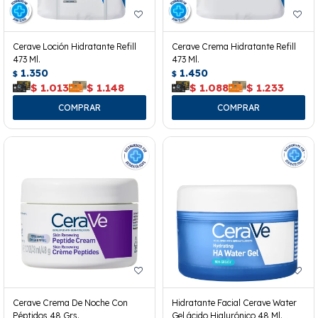
Cerave Loción Hidratante Refill
Cerave Crema Hidratante Refill
473 Ml.
473 Ml.
1.350
1.450
$
$
$
1.013
$
1.148
$
1.088
$
1.233
Cerave Crema De Noche Con
Hidratante Facial Cerave Water
Péptidos 48 Grs.
Gel ácido Hialurónico 48 Ml.