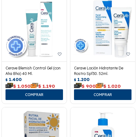
Cerave Blemish Control Gel (con
Cerave Loción Hidratante De
Aha Bha) 40 Ml.
Rostro Spf30. 52ml.
1.400
1.200
$
$
$
1.050
$
1.190
$
900
$
1.020