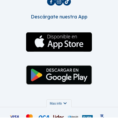



Descárgate nuestra App
expand_more
Mas info