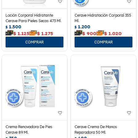
Loción Corporal Hidratante
Cerave Hidratación Corporal 355
Cerave Para Pieles Secas 473 Ml.
Ml.
1.500
1.200
$
$
$
1.125
$
1.275
$
900
$
1.020
Crema Renovadora De Pies
Cerave Crema De Manos
Cerave 89 Ml.
Reparadora 50 Ml.