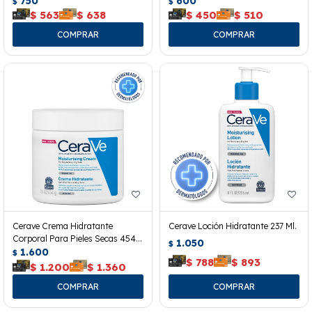
750
600
$
$
$
563
$
638
$
450
$
510
Cerave Crema Hidratante
Cerave Loción Hidratante 237 Ml.
Corporal Para Pieles Secas 454
1.050
$
Grs.
1.600
$
$
788
$
893
$
1.200
$
1.360