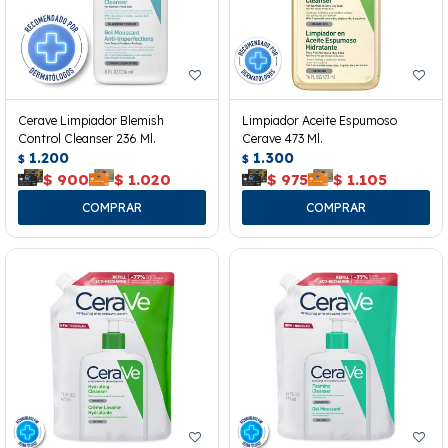
Cerave Limpiador Blemish
Limpiador Aceite Espumoso
Control Cleanser 236 Ml.
Cerave 473 Ml.
1.200
1.300
$
$
$
900
$
1.020
$
975
$
1.105