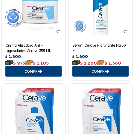
Crema Alisadora Anti-
Serum Cerave Hidratante Ha 30
rugosidades Cerave 355 Ml.
Ml.
1.300
1.600
$
$
$
975
$
1.105
$
1.200
$
1.360