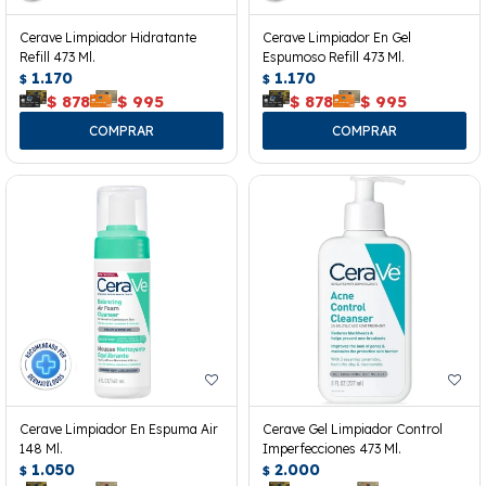
Cerave Limpiador Hidratante
Cerave Limpiador En Gel
Refill 473 Ml.
Espumoso Refill 473 Ml.
1.170
1.170
$
$
$
878
$
995
$
878
$
995
Cerave Limpiador En Espuma Air
Cerave Gel Limpiador Control
148 Ml.
Imperfecciones 473 Ml.
1.050
2.000
$
$