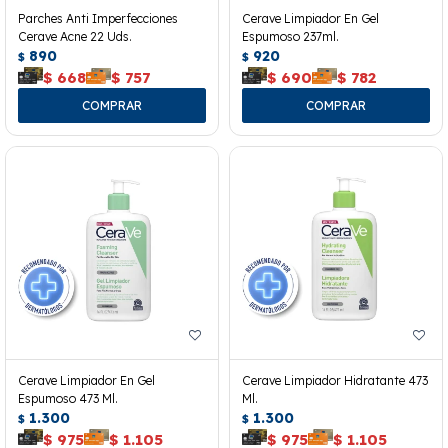
Parches Anti Imperfecciones
Cerave Limpiador En Gel
Cerave Acne 22 Uds.
Espumoso 237ml.
890
920
$
$
$
668
$
757
$
690
$
782
Cerave Limpiador En Gel
Cerave Limpiador Hidratante 473
Espumoso 473 Ml.
Ml.
1.300
1.300
$
$
$
975
$
1.105
$
975
$
1.105