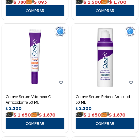
$
788
$
893
$
1.500
$
1.700
Cerave Serum Vitamina C
Cerave Serum Retinol Antiedad
Antioxidante 30 Ml.
30 Ml.
2.200
2.200
$
$
$
1.650
$
1.870
$
1.650
$
1.870