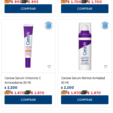
$
893
$
893
$
1.700
$
1.700
Cerave Serum Vitamina C
Cerave Serum Retinol Antiedad
Antioxidante 30 Ml.
30 Ml.
2.200
2.200
$
$
$
1.870
$
1.870
$
1.870
$
1.870