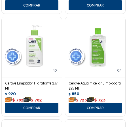
Cerave Limpiador Hidratante 237
Cerave Agua Micellar Limpiadora
Ml.
295 Ml.
920
850
$
$
$
782
$
782
$
723
$
723