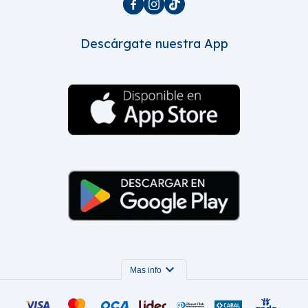



Descárgate nuestra App
expand_more
Mas info