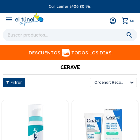
Call center 2406 80 96.
close
menu
0
$
DESCUENTOS
TODOS LOS DIAS
CERAVE
Recomendados