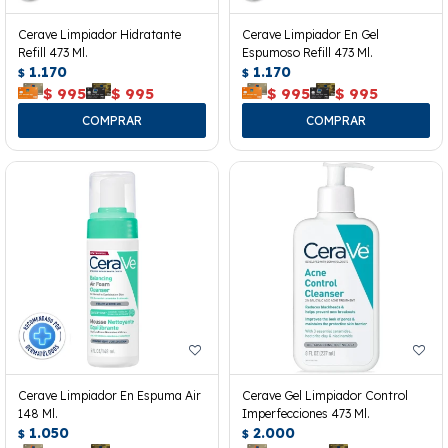
Cerave Limpiador Hidratante
Cerave Limpiador En Gel
Refill 473 Ml.
Espumoso Refill 473 Ml.
1.170
1.170
$
$
$
995
$
995
$
995
$
995
Cerave Limpiador En Espuma Air
Cerave Gel Limpiador Control
148 Ml.
Imperfecciones 473 Ml.
1.050
2.000
$
$