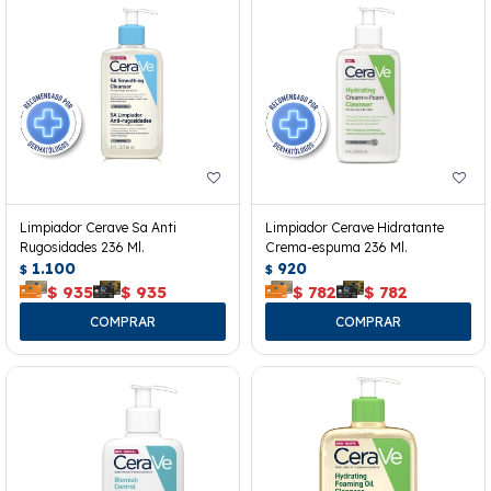
Limpiador Cerave Sa Anti
Limpiador Cerave Hidratante
Rugosidades 236 Ml.
Crema-espuma 236 Ml.
1.100
920
$
$
$
935
$
935
$
782
$
782