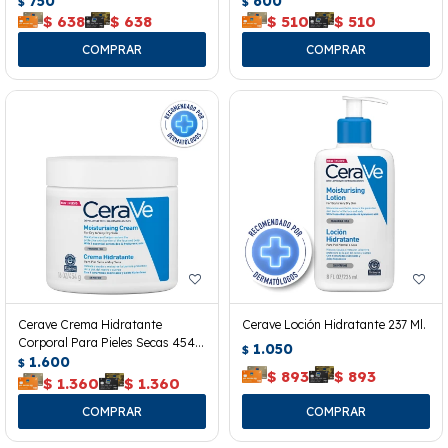
750
600
$
$
$
638
$
638
$
510
$
510
Cerave Crema Hidratante
Cerave Loción Hidratante 237 Ml.
Corporal Para Pieles Secas 454
1.050
$
Grs.
1.600
$
$
893
$
893
$
1.360
$
1.360