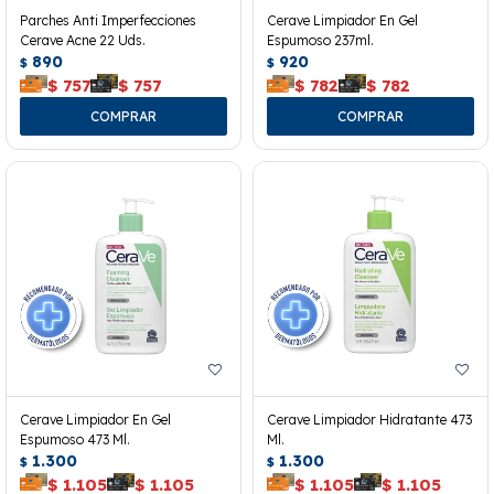
Parches Anti Imperfecciones
Cerave Limpiador En Gel
Cerave Acne 22 Uds.
Espumoso 237ml.
890
920
$
$
$
757
$
757
$
782
$
782
Cerave Limpiador En Gel
Cerave Limpiador Hidratante 473
Espumoso 473 Ml.
Ml.
1.300
1.300
$
$
$
1.105
$
1.105
$
1.105
$
1.105