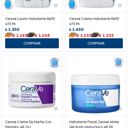
Cerave Loción Hidratante Refill
Cerave Crema Hidratante Refill
473 Ml.
473 Ml.
1.350
1.450
$
$
$
1.148
$
1.148
$
1.233
$
1.233
Cerave Crema De Noche Con
Hidratante Facial Cerave Water
Péptidos 48 Grs.
Gel ácido Hialurónico 48 Ml.