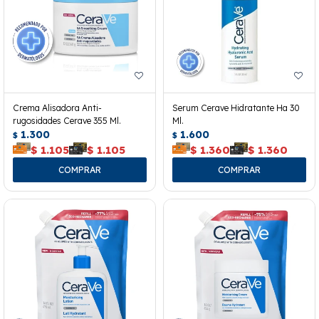
Crema Alisadora Anti-
Serum Cerave Hidratante Ha 30
rugosidades Cerave 355 Ml.
Ml.
1.300
1.600
$
$
$
1.105
$
1.105
$
1.360
$
1.360