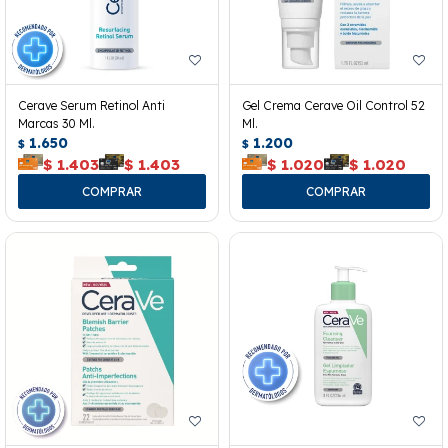
Cerave Serum Retinol Anti
Gel Crema Cerave Oil Control 52
Marcas 30 Ml.
Ml.
1.650
1.200
$
$
$
1.403
$
1.403
$
1.020
$
1.020