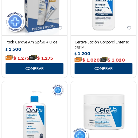
Pack Cerave Am Spf30 + Ojos
Cerave Loción Corporal Intensa
237 Ml.
1.500
$
1.200
$
$
1.275
$
1.275
$
1.020
$
1.020