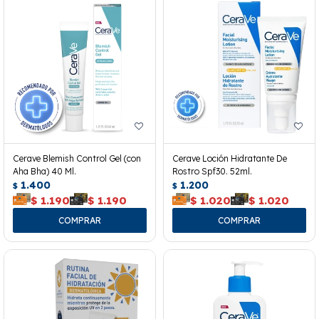
Cerave Blemish Control Gel (con
Cerave Loción Hidratante De
Aha Bha) 40 Ml.
Rostro Spf30. 52ml.
1.400
1.200
$
$
$
1.190
$
1.190
$
1.020
$
1.020