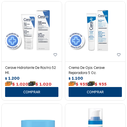
Cerave Hidratante De Rostro 52
Crema De Ojos Cerave
Ml.
Reparadora 5 Oz.
1.200
1.100
$
$
$
1.020
$
1.020
$
935
$
935