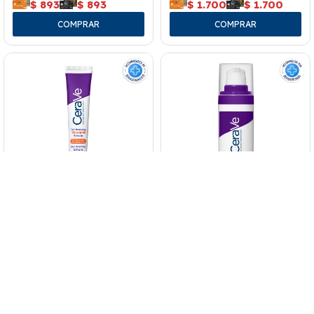
$
893
$
893
$
1.700
$
1.700
Cerave Serum Vitamina C
Cerave Serum Retinol Antiedad
Antioxidante 30 Ml.
30 Ml.
2.200
2.200
$
$
$
1.870
$
1.870
$
1.870
$
1.870