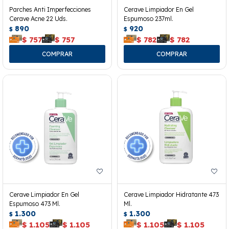
Parches Anti Imperfecciones
Cerave Limpiador En Gel
Cerave Acne 22 Uds.
Espumoso 237ml.
890
920
$
$
$
757
$
757
$
782
$
782
Cerave Limpiador En Gel
Cerave Limpiador Hidratante 473
Espumoso 473 Ml.
Ml.
1.300
1.300
$
$
$
1.105
$
1.105
$
1.105
$
1.105