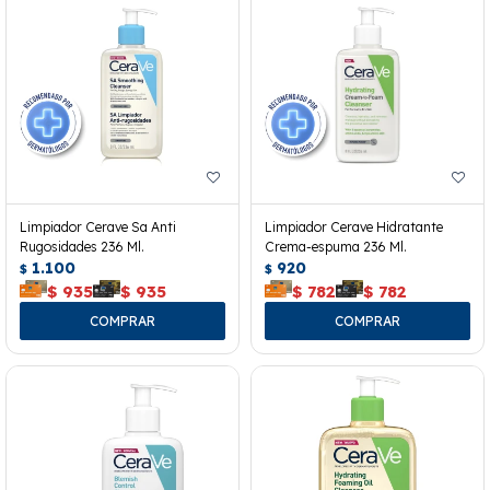
Limpiador Cerave Sa Anti
Limpiador Cerave Hidratante
Rugosidades 236 Ml.
Crema-espuma 236 Ml.
1.100
920
$
$
$
935
$
935
$
782
$
782