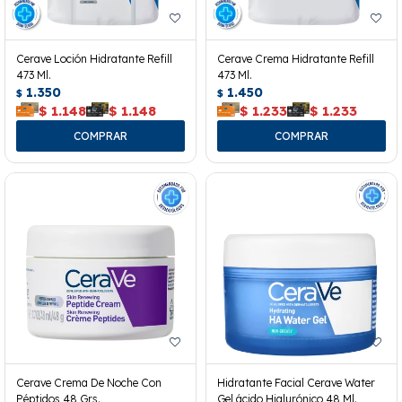
Cerave Loción Hidratante Refill
Cerave Crema Hidratante Refill
473 Ml.
473 Ml.
1.350
1.450
$
$
$
1.148
$
1.148
$
1.233
$
1.233
Cerave Crema De Noche Con
Hidratante Facial Cerave Water
Péptidos 48 Grs.
Gel ácido Hialurónico 48 Ml.