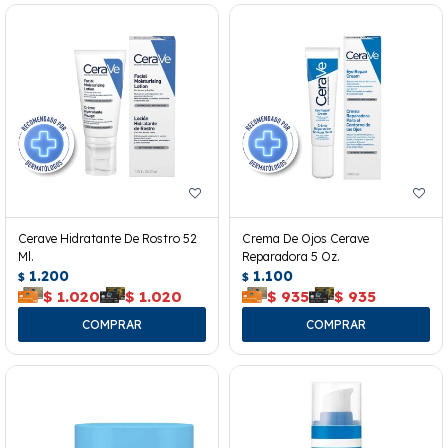
Cerave Hidratante De Rostro 52
Crema De Ojos Cerave
Ml.
Reparadora 5 Oz.
1.200
1.100
$
$
$
1.020
$
1.020
$
935
$
935