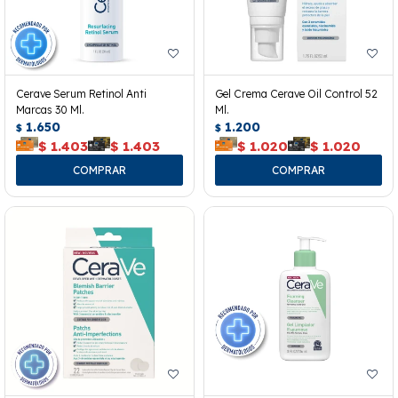
Cerave Serum Retinol Anti
Gel Crema Cerave Oil Control 52
Marcas 30 Ml.
Ml.
1.650
1.200
$
$
$
1.403
$
1.403
$
1.020
$
1.020