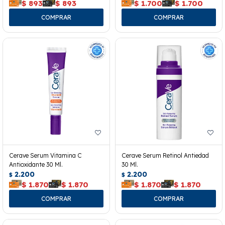
$
893
$
893
$
1.700
$
1.700
Cerave Serum Vitamina C
Cerave Serum Retinol Antiedad
Antioxidante 30 Ml.
30 Ml.
2.200
2.200
$
$
$
1.870
$
1.870
$
1.870
$
1.870