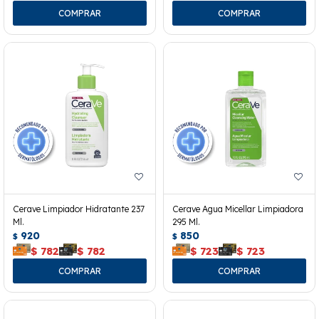
Cerave Limpiador Hidratante 237
Cerave Agua Micellar Limpiadora
Ml.
295 Ml.
920
850
$
$
$
782
$
782
$
723
$
723