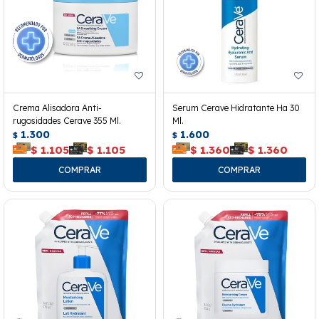
Crema Alisadora Anti-
Serum Cerave Hidratante Ha 30
rugosidades Cerave 355 Ml.
Ml.
1.300
1.600
$
$
$
1.105
$
1.105
$
1.360
$
1.360