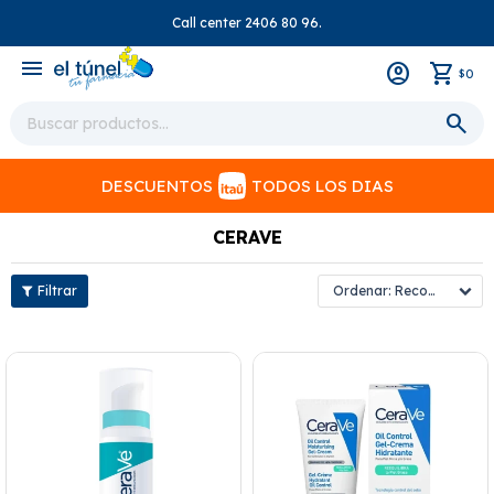
Call center 2406 80 96.
close
menu
0
$
DESCUENTOS
TODOS LOS DIAS
CERAVE
Recomendados