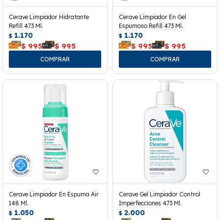
Cerave Limpiador Hidratante
Cerave Limpiador En Gel
Refill 473 Ml.
Espumoso Refill 473 Ml.
1.170
1.170
$
$
$
995
$
995
$
995
$
995
Cerave Limpiador En Espuma Air
Cerave Gel Limpiador Control
148 Ml.
Imperfecciones 473 Ml.
1.050
2.000
$
$