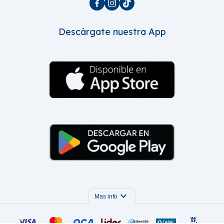



Descárgate nuestra App
expand_more
Mas info