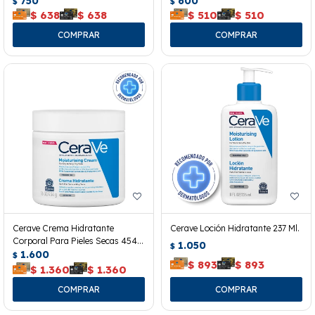
750
600
$
$
$
638
$
638
$
510
$
510
Cerave Crema Hidratante
Cerave Loción Hidratante 237 Ml.
Corporal Para Pieles Secas 454
1.050
$
Grs.
1.600
$
$
893
$
893
$
1.360
$
1.360