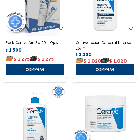
Pack Cerave Am Spf30 + Ojos
Cerave Loción Corporal Intensa
237 Ml.
1.500
$
1.200
$
$
1.275
$
1.275
$
1.020
$
1.020