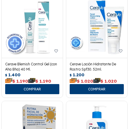
Cerave Blemish Control Gel (con
Cerave Loción Hidratante De
Aha Bha) 40 Ml.
Rostro Spf30. 52ml.
1.400
1.200
$
$
$
1.190
$
1.190
$
1.020
$
1.020