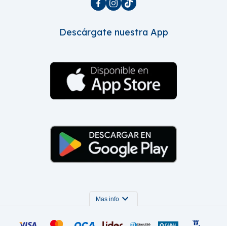



Descárgate nuestra App
expand_more
Mas info