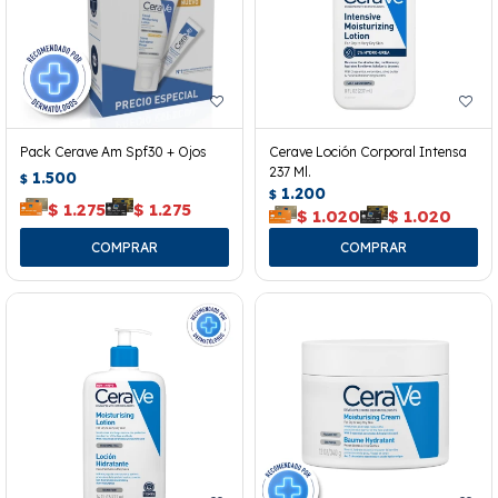
Pack Cerave Am Spf30 + Ojos
Cerave Loción Corporal Intensa
237 Ml.
1.500
$
1.200
$
$
1.275
$
1.275
$
1.020
$
1.020