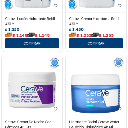
Cerave Loción Hidratante Refill
Cerave Crema Hidratante Refill
473 Ml.
473 Ml.
1.350
1.450
$
$
$
1.148
$
1.148
$
1.233
$
1.233
Cerave Crema De Noche Con
Hidratante Facial Cerave Water
Péptidos 48 Grs.
Gel ácido Hialurónico 48 Ml.