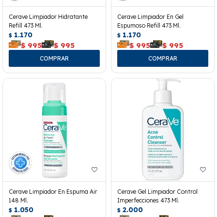
Cerave Limpiador Hidratante
Cerave Limpiador En Gel
Refill 473 Ml.
Espumoso Refill 473 Ml.
1.170
1.170
$
$
$
995
$
995
$
995
$
995
Cerave Limpiador En Espuma Air
Cerave Gel Limpiador Control
148 Ml.
Imperfecciones 473 Ml.
1.050
2.000
$
$