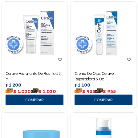
Cerave Hidratante De Rostro 52
Crema De Ojos Cerave
Ml.
Reparadora 5 Oz.
1.200
1.100
$
$
$
1.020
$
1.020
$
935
$
935