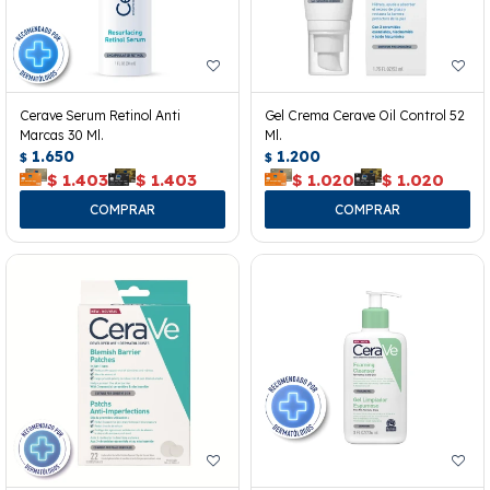
Cerave Serum Retinol Anti
Gel Crema Cerave Oil Control 52
Marcas 30 Ml.
Ml.
1.650
1.200
$
$
$
1.403
$
1.403
$
1.020
$
1.020