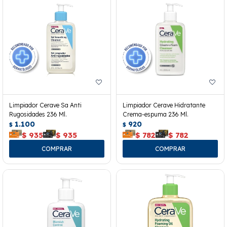
Limpiador Cerave Sa Anti
Limpiador Cerave Hidratante
Rugosidades 236 Ml.
Crema-espuma 236 Ml.
1.100
920
$
$
$
935
$
935
$
782
$
782