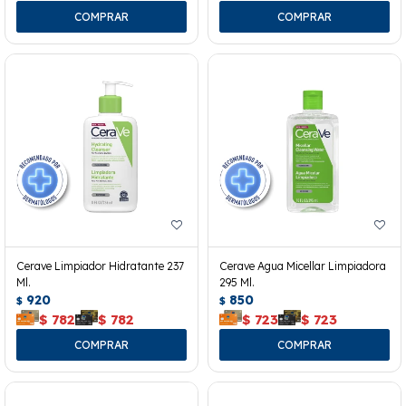
Cerave Limpiador Hidratante 237
Cerave Agua Micellar Limpiadora
Ml.
295 Ml.
920
850
$
$
$
782
$
782
$
723
$
723