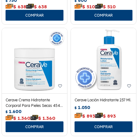
750
600
$
$
$
638
$
638
$
510
$
510
Cerave Crema Hidratante
Cerave Loción Hidratante 237 Ml.
Corporal Para Pieles Secas 454
1.050
$
Grs.
1.600
$
$
893
$
893
$
1.360
$
1.360