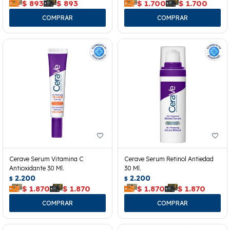
$
893
$
893
$
1.700
$
1.700
Cerave Serum Vitamina C
Cerave Serum Retinol Antiedad
Antioxidante 30 Ml.
30 Ml.
2.200
2.200
$
$
$
1.870
$
1.870
$
1.870
$
1.870