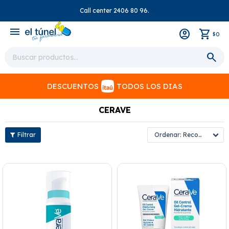
Call center 2406 80 96.
close
menu
0
$
DESCUENTOS
TODOS LOS DIAS
CERAVE
Recomendados