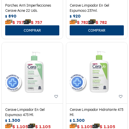
Parches Anti Imperfecciones
Cerave Limpiador En Gel
Cerave Acne 22 Uds.
Espumoso 237ml.
890
920
$
$
$
757
$
757
$
782
$
782
Cerave Limpiador En Gel
Cerave Limpiador Hidratante 473
Espumoso 473 Ml.
Ml.
1.300
1.300
$
$
$
1.105
$
1.105
$
1.105
$
1.105