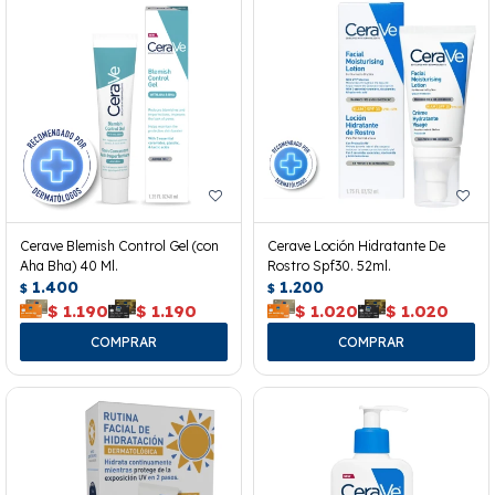
Cerave Blemish Control Gel (con
Cerave Loción Hidratante De
Aha Bha) 40 Ml.
Rostro Spf30. 52ml.
1.400
1.200
$
$
$
1.190
$
1.190
$
1.020
$
1.020