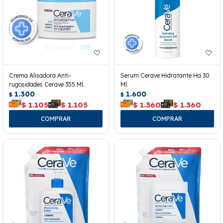
Crema Alisadora Anti-
Serum Cerave Hidratante Ha 30
rugosidades Cerave 355 Ml.
Ml.
1.300
1.600
$
$
$
1.105
$
1.105
$
1.360
$
1.360