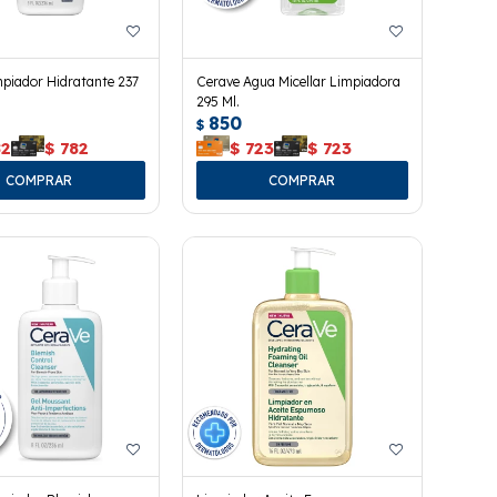
piador Hidratante 237
Cerave Agua Micellar Limpiadora
295 Ml.
850
$
82
$
782
$
723
$
723