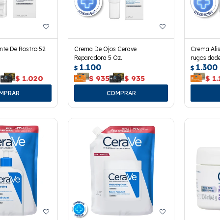
nte De Rostro 52
Crema De Ojos Cerave
Crema Alis
Reparadora 5 Oz.
rugosidade
1.100
1.300
$
$
0
$
1.020
$
935
$
935
$
1.