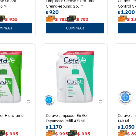
ve Sa Anti
Limpiador Cerave Hidratante
Cerave Li
6 Ml.
Crema-espuma 236 Ml.
Control Cl
920
1.200
$
$
$
935
$
782
$
782
$
1
or Hidratante
Cerave Limpiador En Gel
Cerave Li
Espumoso Refill 473 Ml.
148 Ml.
1.170
1.050
$
$
$
995
$
995
$
995
$
8