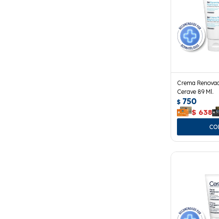
Crema Renovad
Cerave 89 Ml.
750
$
$
638