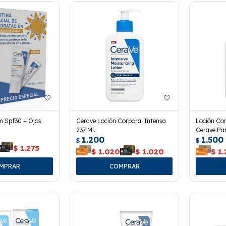
m Spf30 + Ojos
Cerave Loción Corporal Intensa
Loción Cor
237 Ml.
Cerave Par
1.200
1.500
$
$
$
1.275
$
1.020
$
1.020
$
1.