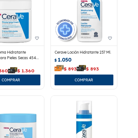
ema Hidratante
Cerave Loción Hidratante 237 Ml.
ara Pieles Secas 454
1.050
$
$
893
$
893
.360
$
1.360