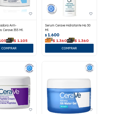
adora Anti-
Serum Cerave Hidratante Ha 30
s Cerave 355 Ml.
Ml.
1.600
$
105
$
1.105
$
1.360
$
1.360