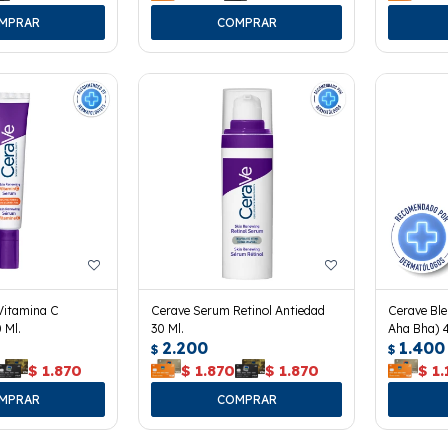
Vitamina C
Cerave Serum Retinol Antiedad
Cerave Ble
 Ml.
30 Ml.
Aha Bha) 4
2.200
1.400
$
$
$
1.870
$
1.870
$
1.870
$
1