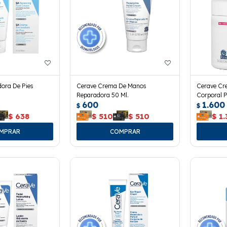
ora De Pies
Cerave Crema De Manos
Cerave Cr
Reparadora 50 Ml.
Corporal P
600
1.600
Grs.
$
$
$
638
$
510
$
510
$
1