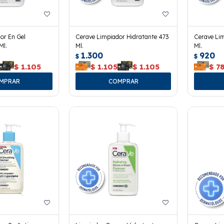
or En Gel
Cerave Limpiador Hidratante 473
Cerave Lim
Ml.
Ml.
Ml.
1.300
920
$
$
$
1.105
$
1.105
$
1.105
$
7