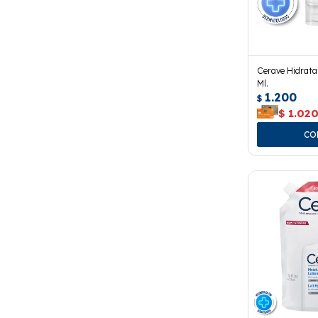
Cerave Hidrata
Ml.
1.200
$
$
1.02