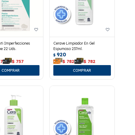
ti Imperfecciones
Cerave Limpiador En Gel
e 22 Uds.
Espumoso 237ml.
920
$
57
$
757
$
782
$
782