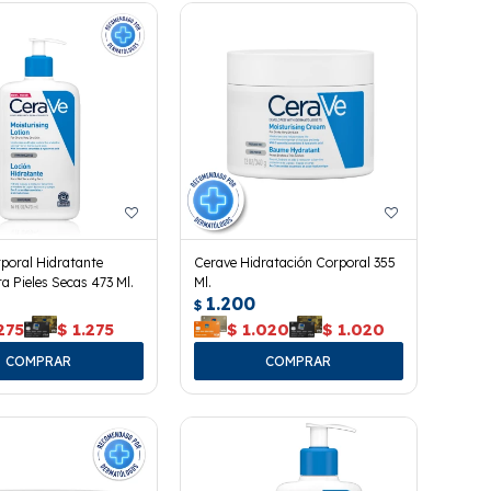
poral Hidratante
Cerave Hidratación Corporal 355
a Pieles Secas 473 Ml.
Ml.
1.200
$
275
$
1.275
$
1.020
$
1.020