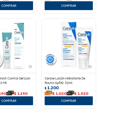
mish Control Gel (con
Cerave Loción Hidratante De
0 Ml.
Rostro Spf30. 52ml.
1.200
$
.190
$
1.190
$
1.020
$
1.020