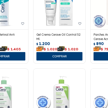
etinol Anti
Gel Crema Cerave Oil Control 52
Parches An
Ml.
Cerave Acn
1.200
890
$
$
3
$
1.403
$
1.020
$
1.020
$
7