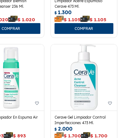
mpiador Blemish
Limpiador Aceite Espumoso
eanser 236 Ml.
Cerave 473 Ml.
1.300
$
.020
$
1.020
$
1.105
$
1.105
mpiador En Espuma Air
Cerave Gel Limpiador Control
Imperfecciones 473 Ml.
2.000
$
93
$
893
$
1.700
$
1.700