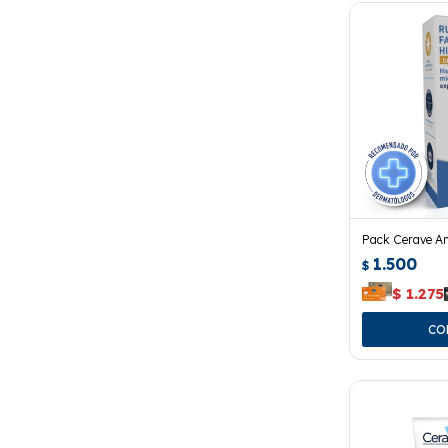
Pack Cerave A
1.500
$
$
1.275