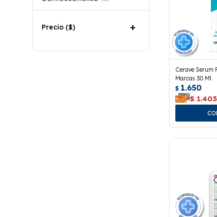
Precio
($)
Cerave Serum R
Marcas 30 Ml.
1.650
$
$
1.40