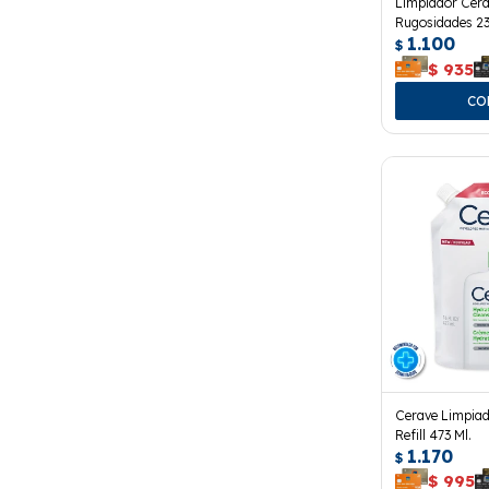
Limpiador Cera
Rugosidades 23
1.100
$
$
935
Cerave Limpiad
Refill 473 Ml.
1.170
$
$
995