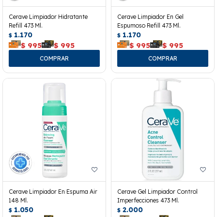
Cerave Limpiador Hidratante
Cerave Limpiador En Gel
Refill 473 Ml.
Espumoso Refill 473 Ml.
1.170
1.170
$
$
$
995
$
995
$
995
$
995
Cerave Limpiador En Espuma Air
Cerave Gel Limpiador Control
148 Ml.
Imperfecciones 473 Ml.
1.050
2.000
$
$