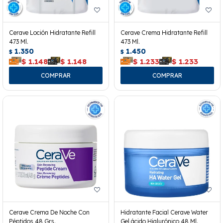
Cerave Loción Hidratante Refill
Cerave Crema Hidratante Refill
473 Ml.
473 Ml.
1.350
1.450
$
$
$
1.148
$
1.148
$
1.233
$
1.233
Cerave Crema De Noche Con
Hidratante Facial Cerave Water
Péptidos 48 Grs.
Gel ácido Hialurónico 48 Ml.