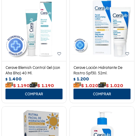
Cerave Blemish Control Gel (con
Cerave Loción Hidratante De
Aha Bha) 40 Ml.
Rostro Spf30. 52ml.
1.400
1.200
$
$
$
1.190
$
1.190
$
1.020
$
1.020