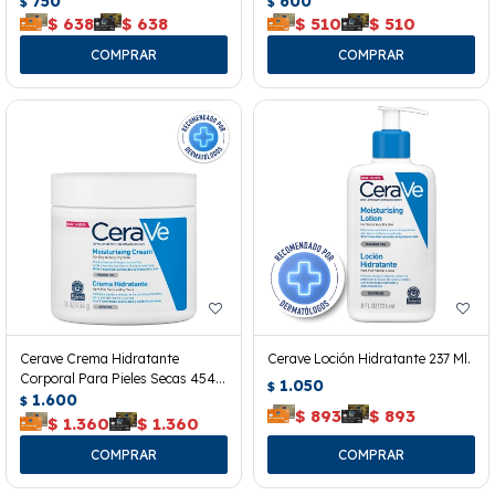
750
600
$
$
$
638
$
638
$
510
$
510
Cerave Crema Hidratante
Cerave Loción Hidratante 237 Ml.
Corporal Para Pieles Secas 454
1.050
$
Grs.
1.600
$
$
893
$
893
$
1.360
$
1.360