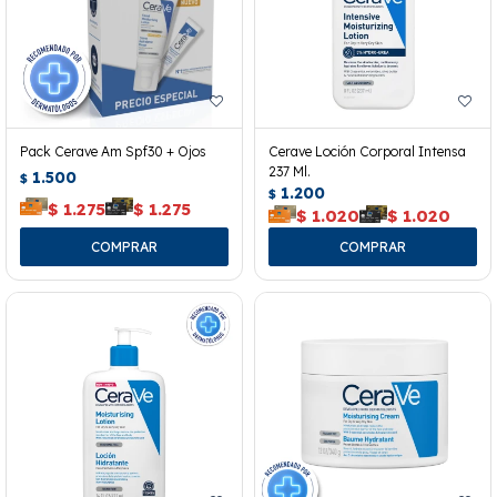
Pack Cerave Am Spf30 + Ojos
Cerave Loción Corporal Intensa
237 Ml.
1.500
$
1.200
$
$
1.275
$
1.275
$
1.020
$
1.020