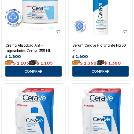
Crema Alisadora Anti-
Serum Cerave Hidratante Ha 30
rugosidades Cerave 355 Ml.
Ml.
1.300
1.600
$
$
$
1.105
$
1.105
$
1.360
$
1.360