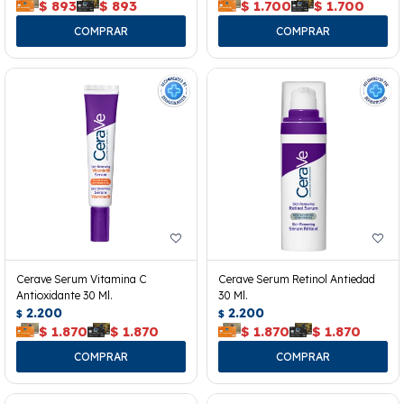
$
893
$
893
$
1.700
$
1.700
Cerave Serum Vitamina C
Cerave Serum Retinol Antiedad
Antioxidante 30 Ml.
30 Ml.
2.200
2.200
$
$
$
1.870
$
1.870
$
1.870
$
1.870