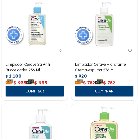
Limpiador Cerave Sa Anti
Limpiador Cerave Hidratante
Rugosidades 236 Ml.
Crema-espuma 236 Ml.
1.100
920
$
$
$
935
$
935
$
782
$
782