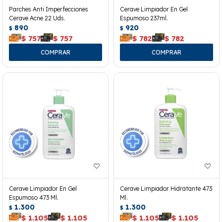
Parches Anti Imperfecciones
Cerave Limpiador En Gel
Cerave Acne 22 Uds.
Espumoso 237ml.
890
920
$
$
$
757
$
757
$
782
$
782
Cerave Limpiador En Gel
Cerave Limpiador Hidratante 473
Espumoso 473 Ml.
Ml.
1.300
1.300
$
$
$
1.105
$
1.105
$
1.105
$
1.105