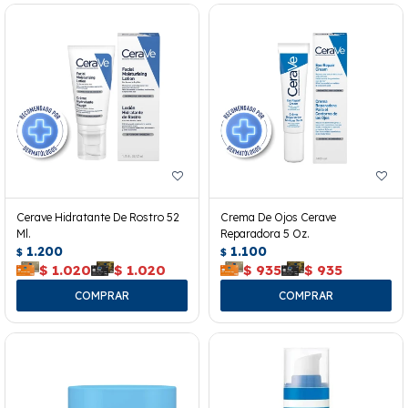
Cerave Hidratante De Rostro 52
Crema De Ojos Cerave
Ml.
Reparadora 5 Oz.
1.200
1.100
$
$
$
1.020
$
1.020
$
935
$
935