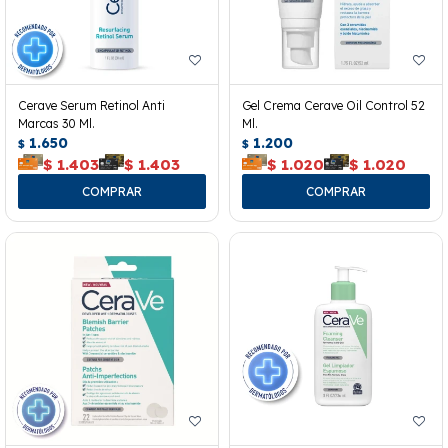
Cerave Serum Retinol Anti
Gel Crema Cerave Oil Control 52
Marcas 30 Ml.
Ml.
1.650
1.200
$
$
$
1.403
$
1.403
$
1.020
$
1.020