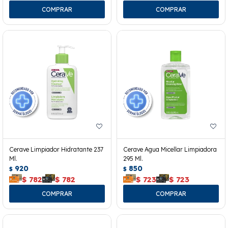
Cerave Limpiador Hidratante 237
Cerave Agua Micellar Limpiadora
Ml.
295 Ml.
920
850
$
$
$
782
$
782
$
723
$
723