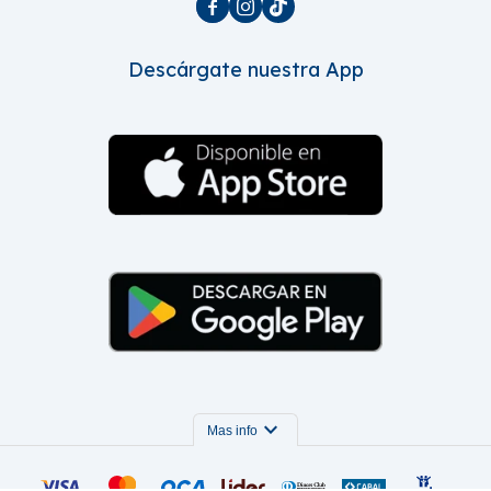



Descárgate nuestra App
expand_more
Mas info