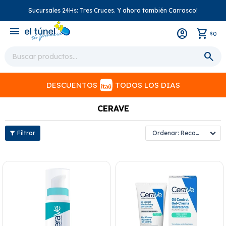
Sucursales 24Hs: Tres Cruces. Y ahora también Carrasco!
close
menu
0
$
DESCUENTOS
TODOS LOS DIAS
CERAVE
Recomendados