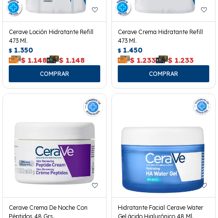
Cerave Loción Hidratante Refill
Cerave Crema Hidratante Refill
473 Ml.
473 Ml.
1.350
1.450
$
$
$
1.148
$
1.148
$
1.233
$
1.233
Cerave Crema De Noche Con
Hidratante Facial Cerave Water
Péptidos 48 Grs.
Gel ácido Hialurónico 48 Ml.