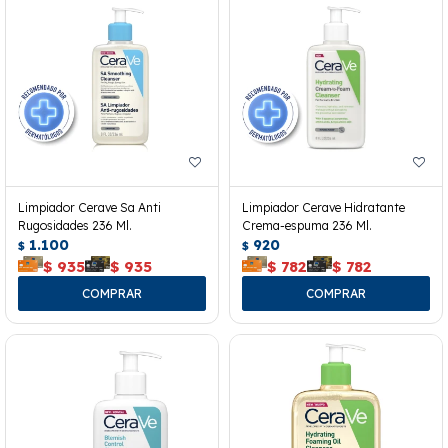
Limpiador Cerave Sa Anti
Limpiador Cerave Hidratante
Rugosidades 236 Ml.
Crema-espuma 236 Ml.
1.100
920
$
$
$
935
$
935
$
782
$
782