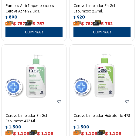
Parches Anti Imperfecciones
Cerave Limpiador En Gel
Cerave Acne 22 Uds.
Espumoso 237ml.
890
920
$
$
$
757
$
757
$
782
$
782
Cerave Limpiador En Gel
Cerave Limpiador Hidratante 473
Espumoso 473 Ml.
Ml.
1.300
1.300
$
$
$
1.105
$
1.105
$
1.105
$
1.105