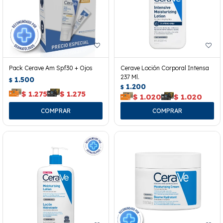
Pack Cerave Am Spf30 + Ojos
Cerave Loción Corporal Intensa
237 Ml.
1.500
$
1.200
$
$
1.275
$
1.275
$
1.020
$
1.020