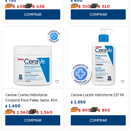
750
600
$
$
$
638
$
638
$
510
$
510
Cerave Crema Hidratante
Cerave Loción Hidratante 237 Ml.
Corporal Para Pieles Secas 454
1.050
$
Grs.
1.600
$
$
893
$
893
$
1.360
$
1.360