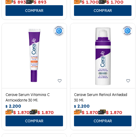
$
893
$
893
$
1.700
$
1.700
Cerave Serum Vitamina C
Cerave Serum Retinol Antiedad
Antioxidante 30 Ml.
30 Ml.
2.200
2.200
$
$
$
1.870
$
1.870
$
1.870
$
1.870