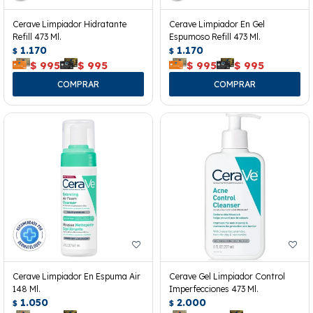
Cerave Limpiador Hidratante
Cerave Limpiador En Gel
Refill 473 Ml.
Espumoso Refill 473 Ml.
1.170
1.170
$
$
$
995
$
995
$
995
$
995
Cerave Limpiador En Espuma Air
Cerave Gel Limpiador Control
148 Ml.
Imperfecciones 473 Ml.
1.050
2.000
$
$