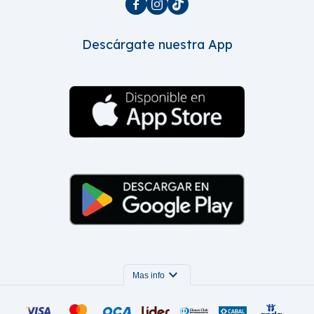



Descárgate nuestra App
expand_more
Mas info