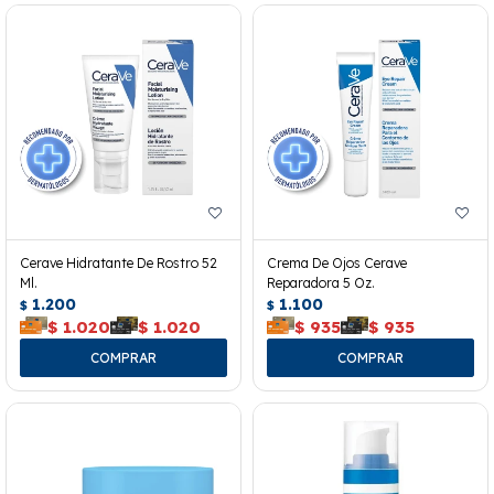
Cerave Hidratante De Rostro 52
Crema De Ojos Cerave
Ml.
Reparadora 5 Oz.
1.200
1.100
$
$
$
1.020
$
1.020
$
935
$
935