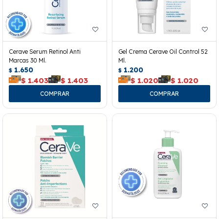
Cerave Serum Retinol Anti
Gel Crema Cerave Oil Control 52
Marcas 30 Ml.
Ml.
1.650
1.200
$
$
$
1.403
$
1.403
$
1.020
$
1.020