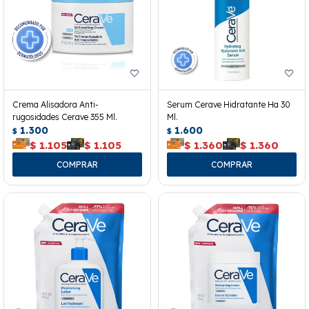
Crema Alisadora Anti-
Serum Cerave Hidratante Ha 30
rugosidades Cerave 355 Ml.
Ml.
1.300
1.600
$
$
$
1.105
$
1.105
$
1.360
$
1.360