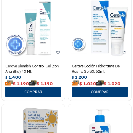
Cerave Blemish Control Gel (con
Cerave Loción Hidratante De
Aha Bha) 40 Ml.
Rostro Spf30. 52ml.
1.400
1.200
$
$
$
1.190
$
1.190
$
1.020
$
1.020