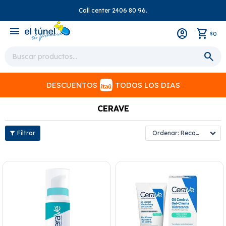
Call center 2406 80 96.
close
menu
0
$
DESCUENTOS
TODOS LOS DIAS
CERAVE
Recomendados