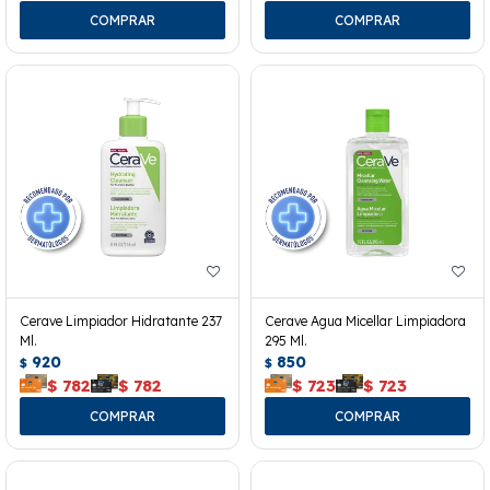
Cerave Limpiador Hidratante 237
Cerave Agua Micellar Limpiadora
Ml.
295 Ml.
920
850
$
$
$
782
$
782
$
723
$
723