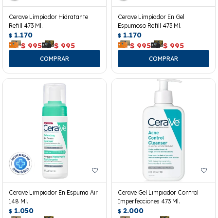
Cerave Limpiador Hidratante
Cerave Limpiador En Gel
Refill 473 Ml.
Espumoso Refill 473 Ml.
1.170
1.170
$
$
$
995
$
995
$
995
$
995
Cerave Limpiador En Espuma Air
Cerave Gel Limpiador Control
148 Ml.
Imperfecciones 473 Ml.
1.050
2.000
$
$