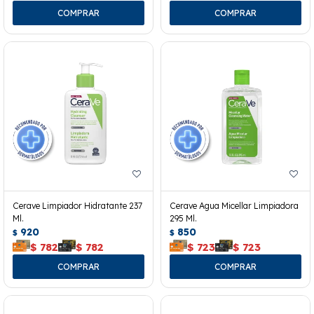
Cerave Limpiador Hidratante 237
Cerave Agua Micellar Limpiadora
Ml.
295 Ml.
920
850
$
$
$
782
$
782
$
723
$
723