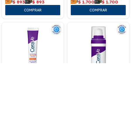
$
893
$
893
$
1.700
$
1.700
Cerave Serum Vitamina C
Cerave Serum Retinol Antiedad
Antioxidante 30 Ml.
30 Ml.
2.200
2.200
$
$
$
1.870
$
1.870
$
1.870
$
1.870