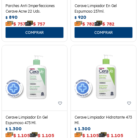
Parches Anti Imperfecciones
Cerave Limpiador En Gel
Cerave Acne 22 Uds.
Espumoso 237ml.
890
920
$
$
$
757
$
757
$
782
$
782
Cerave Limpiador En Gel
Cerave Limpiador Hidratante 473
Espumoso 473 Ml.
Ml.
1.300
1.300
$
$
$
1.105
$
1.105
$
1.105
$
1.105