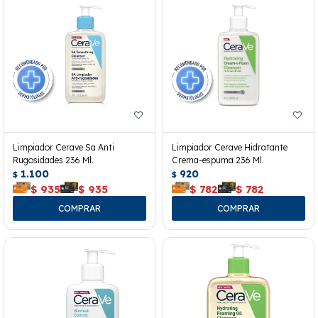
Limpiador Cerave Sa Anti
Limpiador Cerave Hidratante
Rugosidades 236 Ml.
Crema-espuma 236 Ml.
1.100
920
$
$
$
935
$
935
$
782
$
782