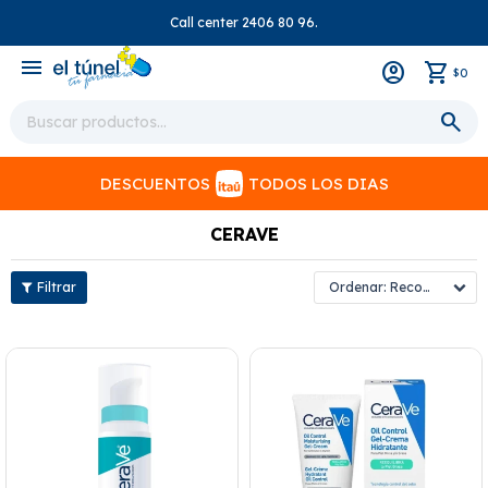
Call center 2406 80 96.
close
menu
0
$
DESCUENTOS
TODOS LOS DIAS
CERAVE
Recomendados