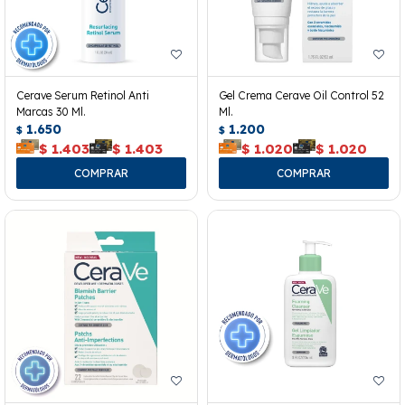
Cerave Serum Retinol Anti
Gel Crema Cerave Oil Control 52
Marcas 30 Ml.
Ml.
1.650
1.200
$
$
$
1.403
$
1.403
$
1.020
$
1.020