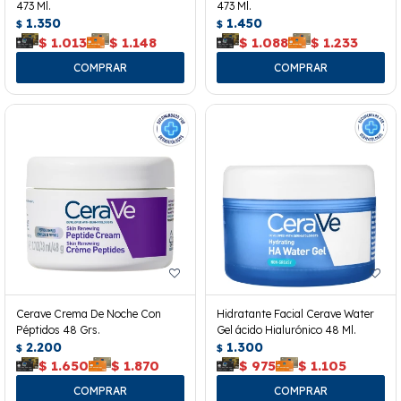
473 Ml.
473 Ml.
1.350
1.450
$
$
$
1.013
$
1.148
$
1.088
$
1.233
Cerave Crema De Noche Con
Hidratante Facial Cerave Water
Péptidos 48 Grs.
Gel ácido Hialurónico 48 Ml.
2.200
1.300
$
$
$
1.650
$
1.870
$
975
$
1.105