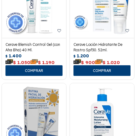
Cerave Blemish Control Gel (con
Cerave Loción Hidratante De
Aha Bha) 40 Ml.
Rostro Spf30. 52ml.
1.400
1.200
$
$
$
1.050
$
1.190
$
900
$
1.020