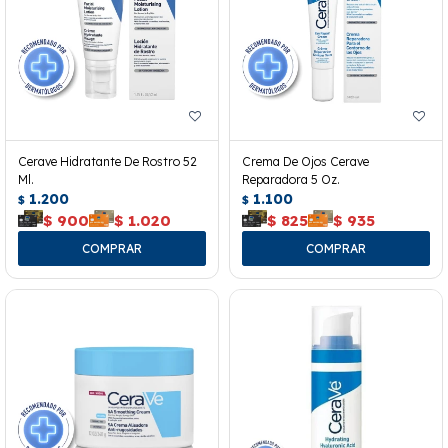
Cerave Hidratante De Rostro 52
Crema De Ojos Cerave
Ml.
Reparadora 5 Oz.
1.200
1.100
$
$
$
900
$
1.020
$
825
$
935