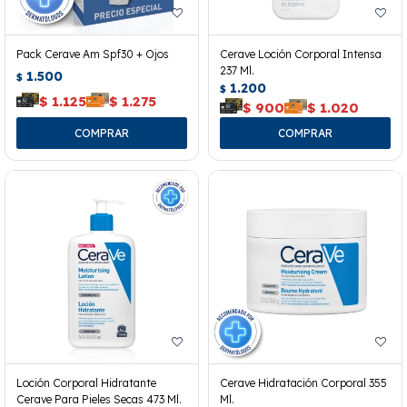
Pack Cerave Am Spf30 + Ojos
Cerave Loción Corporal Intensa
237 Ml.
1.500
$
1.200
$
$
1.125
$
1.275
$
900
$
1.020
Loción Corporal Hidratante
Cerave Hidratación Corporal 355
Cerave Para Pieles Secas 473 Ml.
Ml.