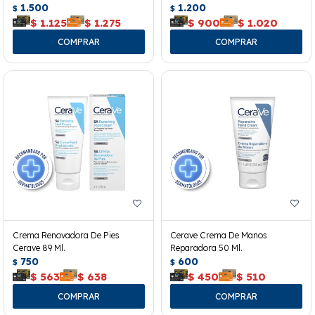
1.500
1.200
$
$
$
1.125
$
1.275
$
900
$
1.020
Crema Renovadora De Pies
Cerave Crema De Manos
Cerave 89 Ml.
Reparadora 50 Ml.
750
600
$
$
$
563
$
638
$
450
$
510