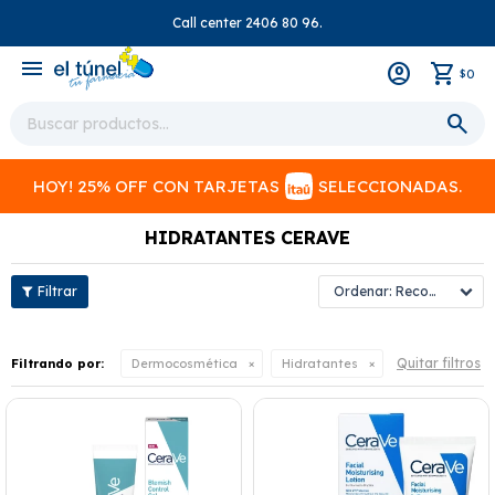
Call center 2406 80 96.
close
menu
0
$
HOY! 25% OFF CON TARJETAS
SELECCIONADAS.
HIDRATANTES CERAVE
Recomendados
Quitar filtros
Filtrando por:
Dermocosmética
Hidratantes