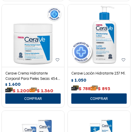
Cerave Crema Hidratante
Cerave Loción Hidratante 237 Ml.
Corporal Para Pieles Secas 454
1.050
$
Grs.
1.600
$
$
788
$
893
$
1.200
$
1.360