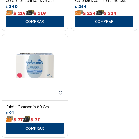
Cotonetes Johnson's 75 Uds.
Cotonetes Johnson's 150 Uds.
140
264
$
$
$
119
$
119
$
224
$
224
Jabón Johnson´s 80 Grs.
91
$
$
77
$
77