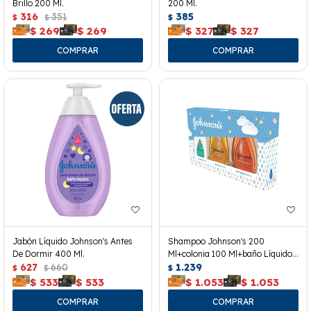
Brillo 200 Ml.
200 Ml.
316
351
385
$
$
$
$
269
$
269
$
327
$
327
Jabón Líquido Johnson's Antes
Shampoo Johnson's 200
De Dormir 400 Ml.
Ml+colonia 100 Ml+baño Líquido
627
660
200 Ml.
1.239
$
$
$
$
533
$
533
$
1.053
$
1.053