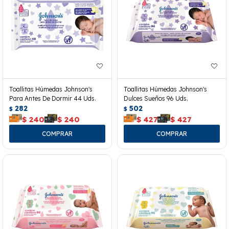
Toallitas Húmedas Johnson's
Toallitas Húmedas Johnson's
Para Antes De Dormir 44 Uds.
Dulces Sueños 96 Uds.
282
502
$
$
$
240
$
240
$
427
$
427