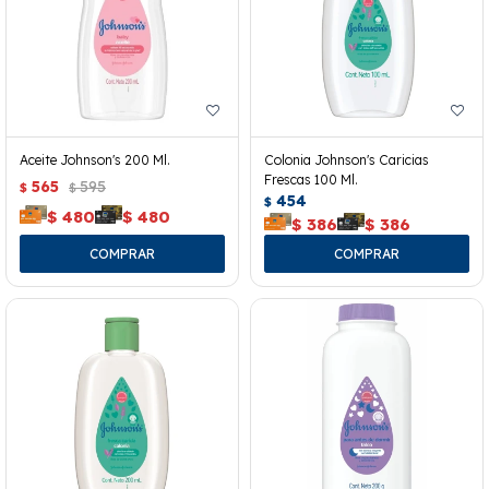
Aceite Johnson's 200 Ml.
Colonia Johnson's Caricias
Frescas 100 Ml.
565
595
$
$
454
$
$
480
$
480
$
386
$
386