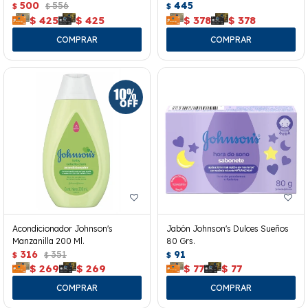
500
556
445
$
$
$
$
425
$
425
$
378
$
378
Acondicionador Johnson's
Jabón Johnson's Dulces Sueños
Manzanilla 200 Ml.
80 Grs.
316
351
91
$
$
$
$
269
$
269
$
77
$
77