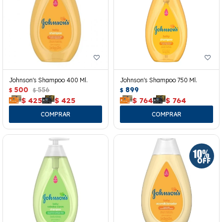
Johnson's Shampoo 400 Ml.
Johnson's Shampoo 750 Ml.
500
556
899
$
$
$
$
425
$
425
$
764
$
764