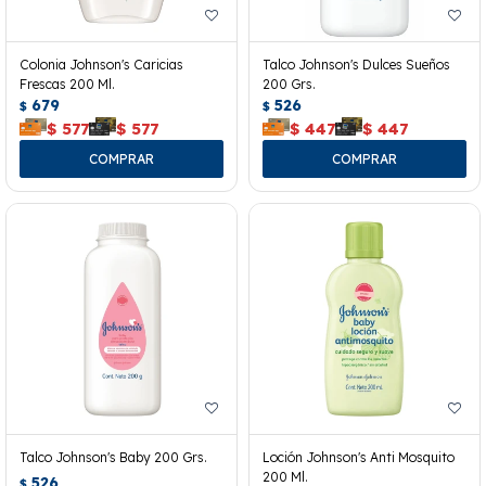
Colonia Johnson's Caricias
Talco Johnson's Dulces Sueños
Frescas 200 Ml.
200 Grs.
679
526
$
$
$
577
$
577
$
447
$
447
Talco Johnson's Baby 200 Grs.
Loción Johnson's Anti Mosquito
200 Ml.
526
$