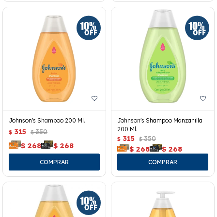
Johnson's Shampoo 200 Ml.
Johnson's Shampoo Manzanilla
200 Ml.
315
350
$
$
315
350
$
$
$
268
$
268
$
268
$
268