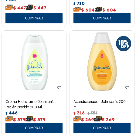
710
$
$
447
$
447
$
604
$
604
Crema Hidratante Johnson's
Acondicionador Johnson's 200
Recién Nacido 200 Ml.
Ml.
446
316
351
$
$
$
$
379
$
379
$
269
$
269