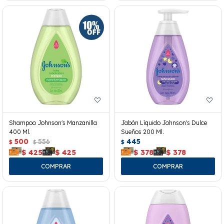
Shampoo Johnson's Manzanilla
Jabón Líquido Johnson's Dulce
400 Ml.
Sueños 200 Ml.
500
556
445
$
$
$
$
425
$
425
$
378
$
378