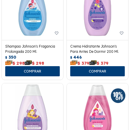
Shampoo Johnson's Fragancia
Crema Hidratante Johnson's
Prolongada 200 Ml.
Para Antes De Dormir 200 Ml.
350
446
$
$
$
298
$
298
$
379
$
379