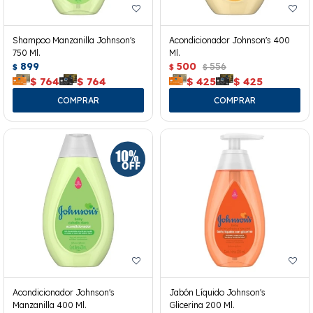
Shampoo Manzanilla Johnson's
Acondicionador Johnson's 400
750 Ml.
Ml.
899
500
556
$
$
$
$
764
$
764
$
425
$
425
Acondicionador Johnson's
Jabón Líquido Johnson's
Manzanilla 400 Ml.
Glicerina 200 Ml.