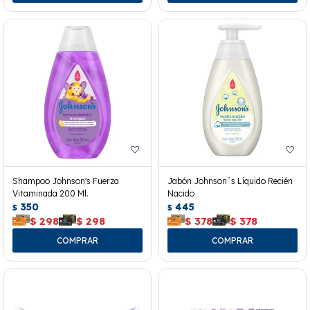
Shampoo Johnson's Fuerza
Jabón Johnson´s Líquido Recién
Vitaminada 200 Ml.
Nacido
350
445
$
$
$
298
$
298
$
378
$
378