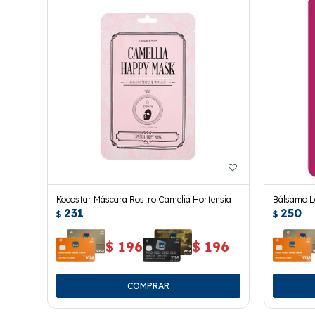
Kocostar Máscara Rostro Camelia Hortensia
Bálsamo La
231
250
4,25grs.
$
$
$
196
$
196