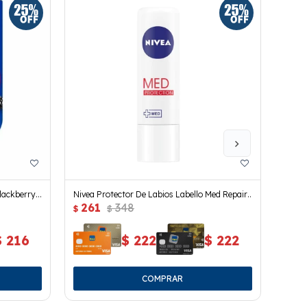
Blackberry
Nivea Protector De Labios Labello Med Repair
Vaseli
261
348
26
Spf 15. 4.8 Grs.
$
$
$
$
216
$
222
$
222