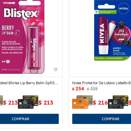
bial Blistex Lip Berry Balm Spf15.
Nivea Protector De Labios Labello 
254
338
4.8 Grs
$
$
$
213
$
213
$
216