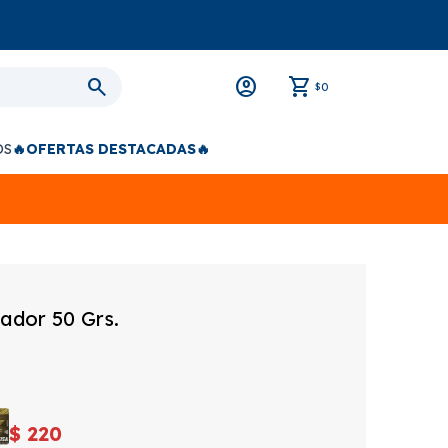
0
$
OS
🔥OFERTAS DESTACADAS🔥
ador 50 Grs.
$
220