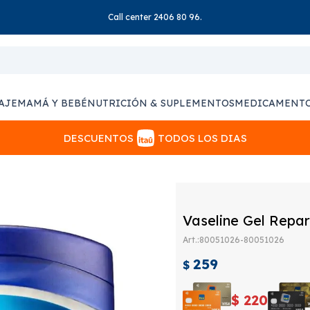
Call center 2406 80 96.
AJE
MAMÁ Y BEBÉ
NUTRICIÓN & SUPLEMENTOS
MEDICAMENT
DESCUENTOS
TODOS LOS DIAS
Vaseline Gel Repar
80051026-80051026
259
$
$
220