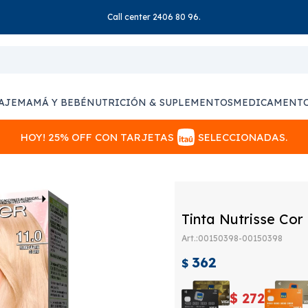
Call center 2406 80 96.
AJE
MAMÁ Y BEBÉ
NUTRICIÓN & SUPLEMENTOS
MEDICAMENT
HOY! 25% OFF CON TARJETAS
SELECCIONADAS.
Tinta Nutrisse Cor
00150398-00150398
362
$
$
272