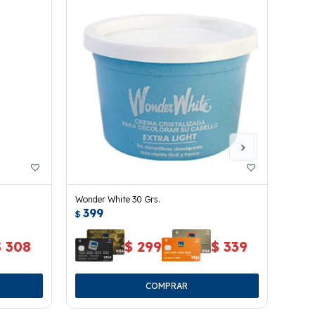
Wonder White 30 Grs.
Tinta
399
69
$
$
$
308
$
299
$
339