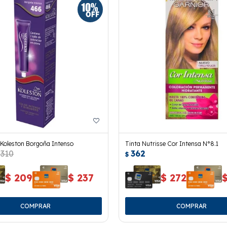
Koleston Borgoña Intenso
Tinta Nutrisse Cor Intensa N°8.1
310
362
$
$
209
$
237
$
272