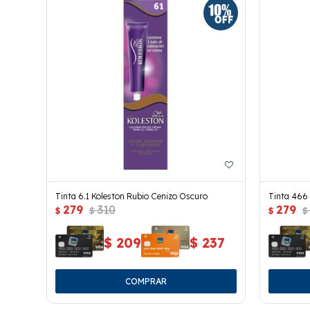
Tinta 6.1 Koleston Rubio Cenizo Oscuro
Tinta 466 
279
310
279
$
$
$
$
$
209
$
237