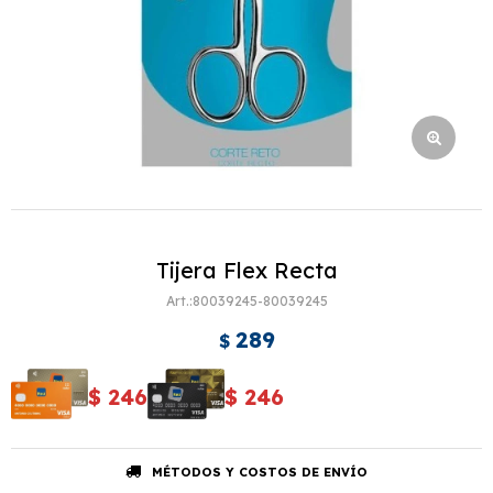
Tijera Flex Recta
80039245-80039245
289
$
$
246
$
246
MÉTODOS Y COSTOS DE ENVÍO