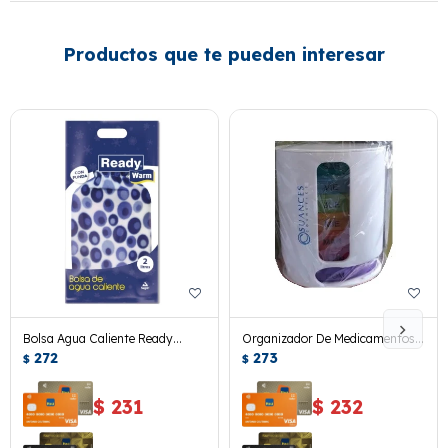
Productos que te pueden interesar
Bolsa Agua Caliente Ready
Organizador De Medicamentos
Warm C/forro 2lts.
272
Semanal Suances
273
$
$
$
231
$
232