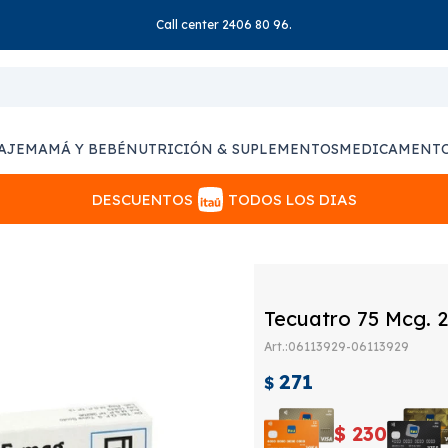
Call center 2406 80 96.
AJE
MAMÁ Y BEBÉ
NUTRICIÓN & SUPLEMENTOS
MEDICAMENT
DESCUENTOS
TODOS LOS DIAS
Tecuatro 75 Mcg. 2
06113929-06113929
271
$
$
230