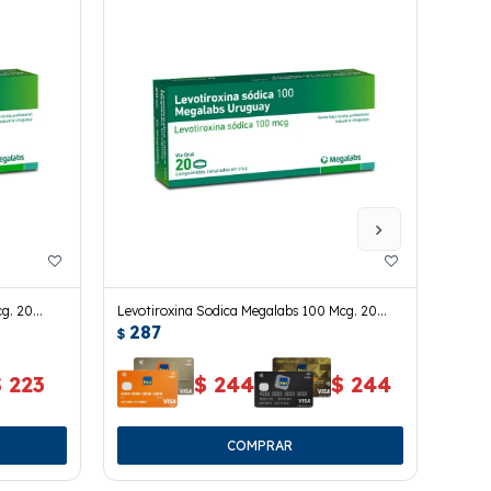
cg. 20
Levotiroxina Sodica Megalabs 100 Mcg. 20
Tecua
287
29
Comp.
$
$
$
223
$
244
$
244