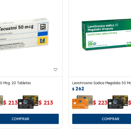
0 Mcg. 20 Tabletas
Levotiroxina Sodica Megalabs 50 M
262
Comp.
$
$
213
$
213
$
223