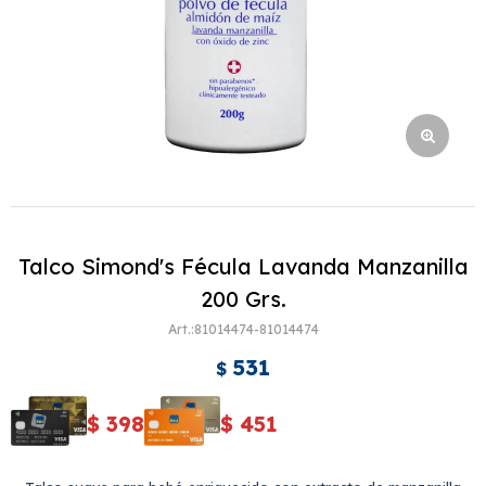
Talco Simond's Fécula Lavanda Manzanilla
200 Grs.
81014474-81014474
531
$
$
398
$
451