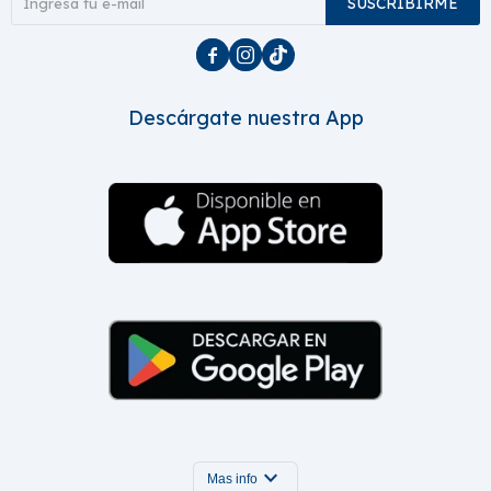
SUSCRIBIRME



Descárgate nuestra App
expand_more
Mas info