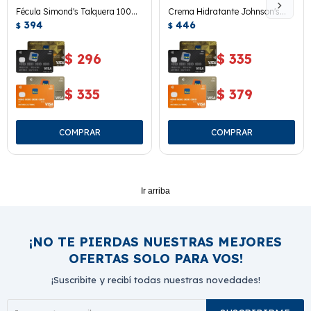
Fécula Simond's Talquera 100
Crema Hidratante Johnson's
Grs.
394
Recién Nacido 200 Ml.
446
$
$
$
296
$
335
$
335
$
379
Ir arriba
¡NO TE PIERDAS NUESTRAS MEJORES
OFERTAS SOLO PARA VOS!
¡Suscribite y recibí todas nuestras novedades!