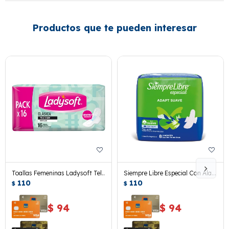
Productos que te pueden interesar
Toallas Femeninas Ladysoft Tela
Siempre Libre Especial Con Alas
Suave 16 Uds.
110
8 Uds.
110
$
$
$
94
$
94