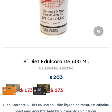
Si Diet Edulcorante 600 Ml.
81014361-81014361
203
$
$
173
$
173
El edulcorante Si Diet es una solución líquida de mesa, sin calorías,
ideal para endulzar bebidas y alimentos sin azúcar.