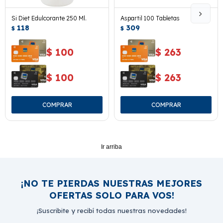
Si Diet Edulcorante 250 Ml.
Aspartil 100 Tabletas
118
309
$
$
$
100
$
263
$
100
$
263
Ir arriba
¡NO TE PIERDAS NUESTRAS MEJORES
OFERTAS SOLO PARA VOS!
¡Suscribite y recibí todas nuestras novedades!