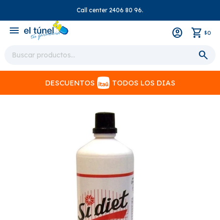
Call center 2406 80 96.
close
menu
0
$
DESCUENTOS
TODOS LOS DIAS