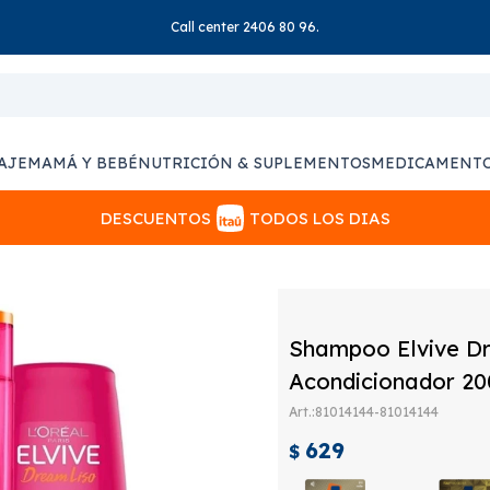
Call center 2406 80 96.
AJE
MAMÁ Y BEBÉ
NUTRICIÓN & SUPLEMENTOS
MEDICAMENT
DESCUENTOS
TODOS LOS DIAS
Shampoo Elvive Dr
Acondicionador 20
81014144-81014144
629
$