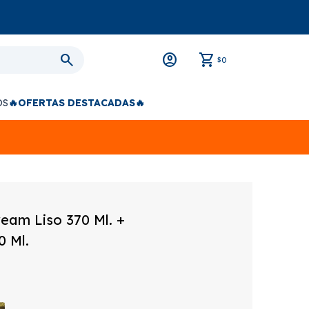
0
$
OS
🔥OFERTAS DESTACADAS🔥
eam Liso 370 Ml. +
0 Ml.