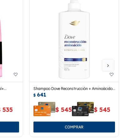
ml+
Shampoo Dove Reconstrucción + Aminoácido
Shamp
641
64
650 Ml.
$
$
$
535
$
545
$
545