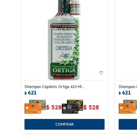
Shampoo Capilatis Ortiga 410 Ml
Shampoo C
621
621
+concentrado De Ortiga 10 Ml
$
$
$
528
$
528