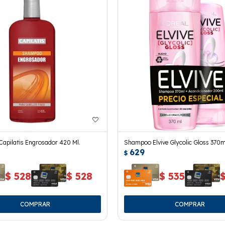
apilatis Engrosador 420 Ml.
Shampoo Elvive Glycolic Gloss 370
629
Acondicionador 200ml
$
$
528
$
528
$
535