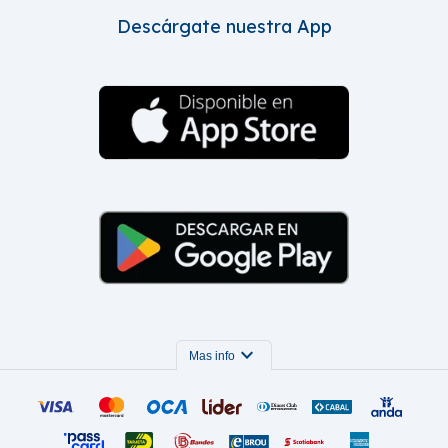
Descárgate nuestra App
expand_more
Mas info