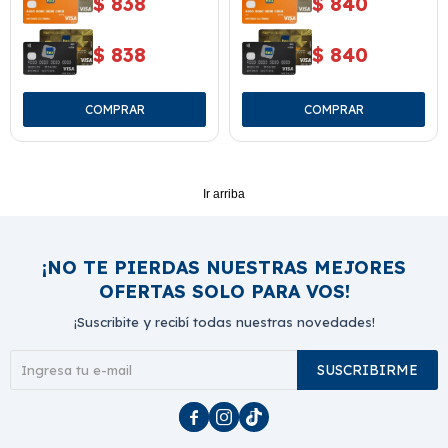
$
838
$
840
$
838
$
840
Ir arriba
¡NO TE PIERDAS NUESTRAS MEJORES
OFERTAS SOLO PARA VOS!
¡Suscribite y recibí todas nuestras novedades!
SUSCRIBIRME


