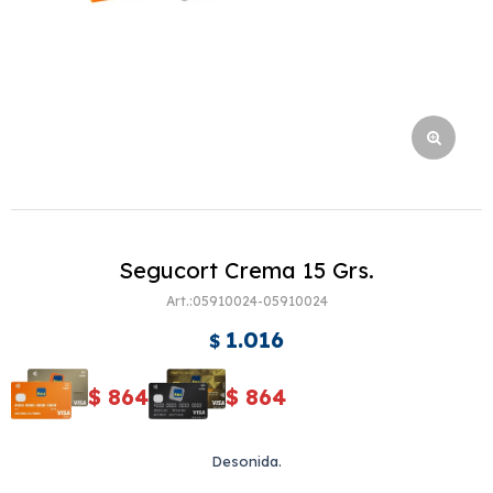
Segucort Crema 15 Grs.
05910024-05910024
1.016
$
$
864
$
864
Desonida.