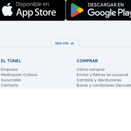
expand_more
Mas info
EL TÚNEL
COMPRAR
Empresa
Cómo comprar
Medicación Crónica
Envíos y Retiros en sucursal
Sucursales
Cambios y devoluciones
Contacto
Bases y condiciones Descuen
Trabaja con nosotros!