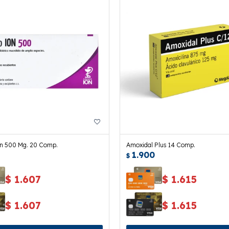
on 500 Mg. 20 Comp.
Amoxidal Plus 14 Comp.
1.900
$
$
1.607
$
1.615
$
1.607
$
1.615