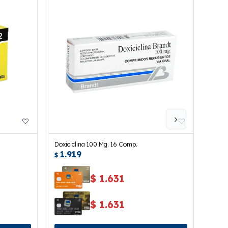
Doxiciclina 100 Mg. 16 Comp.
Ciflo
1.919
2.
$
$
$
1.631
$
1.631