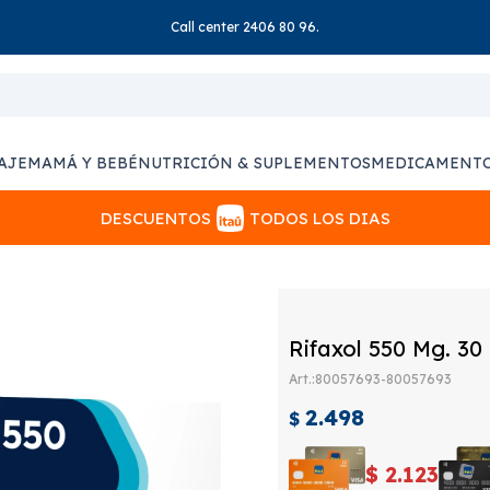
Call center 2406 80 96.
AJE
MAMÁ Y BEBÉ
NUTRICIÓN & SUPLEMENTOS
MEDICAMENT
DESCUENTOS
TODOS LOS DIAS
Rifaxol 550 Mg. 30
80057693-80057693
2.498
$
$
2.123