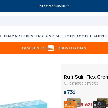
Call center 2406 80 96.
AJE
MAMÁ Y BEBÉ
NUTRICIÓN & SUPLEMENTOS
MEDICAMENT
DESCUENTOS
TODOS LOS DIAS
Rati Salil Flex Cre
08710320-08710320
731
$
$
621