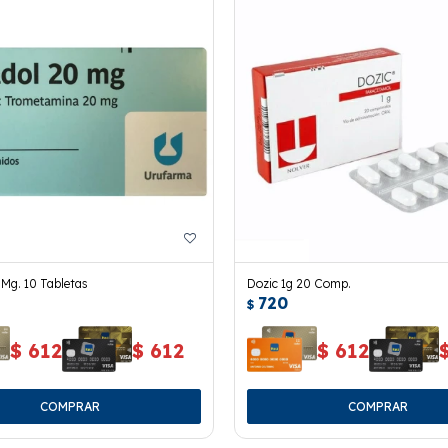
 Mg. 10 Tabletas
Dozic 1g 20 Comp.
720
$
$
612
$
612
$
612