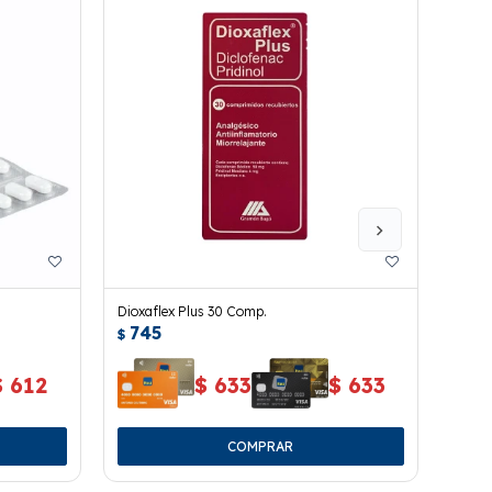
Dioxaflex Plus 30 Comp.
Ibupi
745
75
$
$
$
612
$
633
$
633