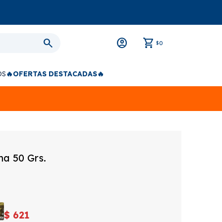
0
$
OS
🔥OFERTAS DESTACADAS🔥
ma 50 Grs.
$
621