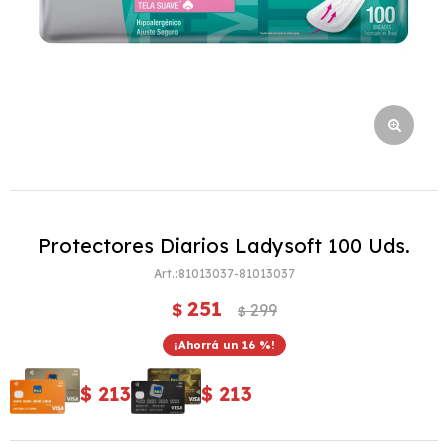
Protectores Diarios Ladysoft 100 Uds.
81013037-81013037
251
$
299
$
16
$
213
$
213