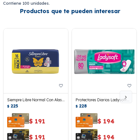
Contiene 100 unidades.
Productos que te pueden interesar
Siempre Libre Normal Con Alas
Protectores Diarios Ladysoft
16 Uds.
225
Respirable 80 Uds.
228
$
$
$
191
$
194
$
191
$
194