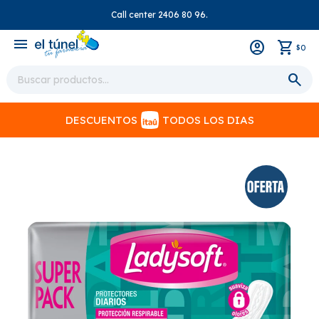
Call center 2406 80 96.
close
menu
0
$
DESCUENTOS
TODOS LOS DIAS