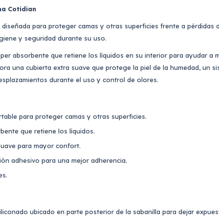
a Cotidian
e diseñada para proteger camas y otras superficies frente a pérdidas d
giene y seguridad durante su uso.
er absorbente que retiene los líquidos en su interior para ayudar a m
ora una cubierta extra suave que protege la piel de la humedad, un si
esplazamientos durante el uso y control de olores.
rtable para proteger camas y otras superficies.
bente que retiene los líquidos.
suave para mayor confort.
ción adhesivo para una mejor adherencia.
es.
iliconado ubicado en parte posterior de la sabanilla para dejar expue