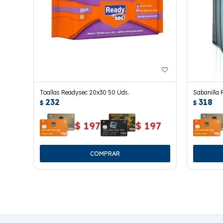
Toallas Readysec 20x30 50 Uds.
Sabanilla 
232
318
$
$
$
197
$
197