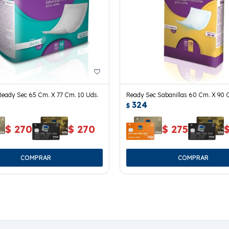
Ready Sec 65 Cm. X 77 Cm. 10 Uds.
Ready Sec Sabanillas 60 Cm. X 90 
324
Uds.
$
$
270
$
270
$
275