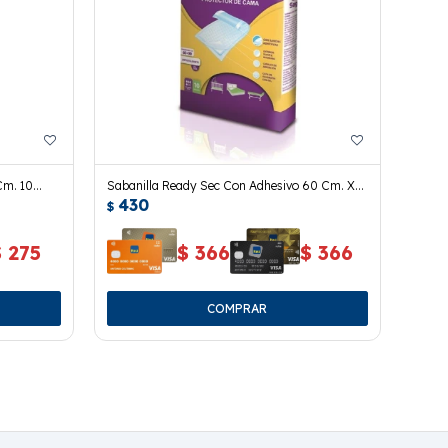
Cm. 10
Sabanilla Ready Sec Con Adhesivo 60 Cm. X
430
90 Cm. 10 Uds.
$
$
275
$
366
$
366