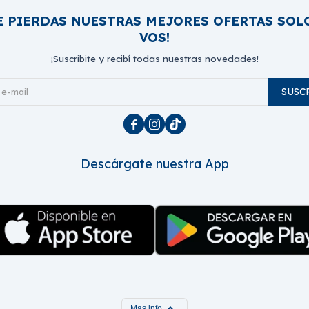
E PIERDAS NUESTRAS MEJORES OFERTAS SOL
VOS!
¡Suscribite y recibí todas nuestras novedades!
SUSC



Descárgate nuestra App
expand_more
Mas info