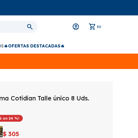
0
$
OS
🔥OFERTAS DESTACADAS🔥
a Cotidian Talle único 8 Uds.
24
$
305