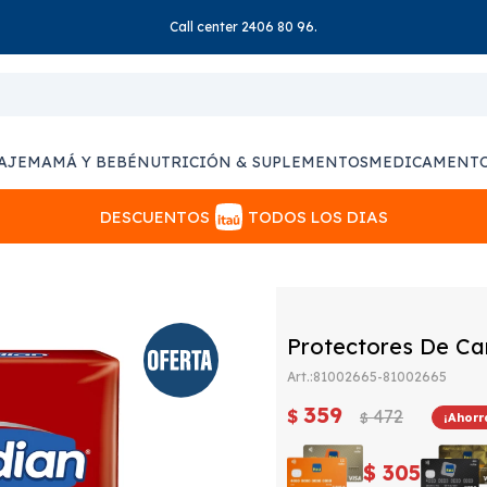
Call center 2406 80 96.
AJE
MAMÁ Y BEBÉ
NUTRICIÓN & SUPLEMENTOS
MEDICAMENT
DESCUENTOS
TODOS LOS DIAS
Protectores De Cam
81002665-81002665
359
$
472
$
$
305