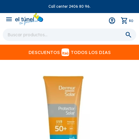
Call center 2406 80 96.
close
menu
0
$
DESCUENTOS
TODOS LOS DIAS