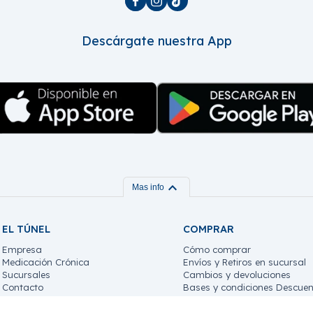



Descárgate nuestra App
expand_more
Mas info
EL TÚNEL
COMPRAR
Empresa
Cómo comprar
Medicación Crónica
Envíos y Retiros en sucursal
Sucursales
Cambios y devoluciones
Contacto
Bases y condiciones Descuen
Trabaja con nosotros!