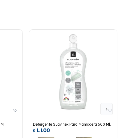
Ml.
Detergente Suavinex Para Mamadera 500 Ml.
Colon
1.100
1.
$
$