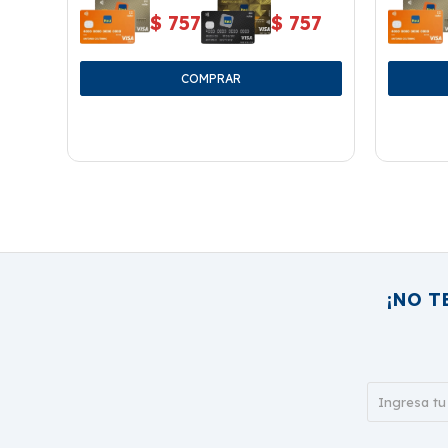
$
757
$
757
¡NO T