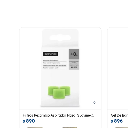
Filtros Recambio Aspirador Nasal Suavinex 12
Gel De Ba
890
896
Uds.
Ml.
$
$