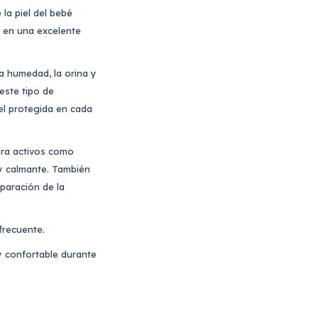
 la piel del bebé
e en una excelente
a humedad, la orina y
este tipo de
el protegida en cada
ora activos como
 y calmante. También
eparación de la
 frecuente.
 y confortable durante