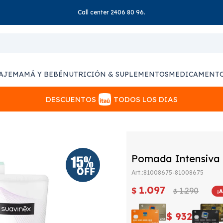
Call center 2406 80 96.
AJE
MAMÁ Y BEBÉ
NUTRICIÓN & SUPLEMENTOS
MEDICAMENT
DESCUENTOS
TODOS LOS DIAS
Pomada Intensiva 
81008675-81008675
1.097
$
1.290
$
$
932