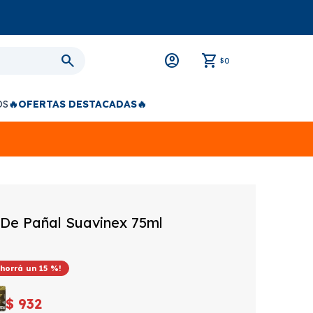
0
$
OS
🔥OFERTAS DESTACADAS🔥
De Pañal Suavinex 75ml
15
$
932