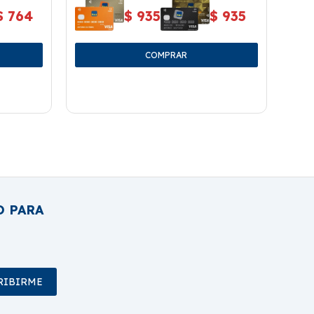
$
764
$
935
$
935
O PARA
RIBIRME