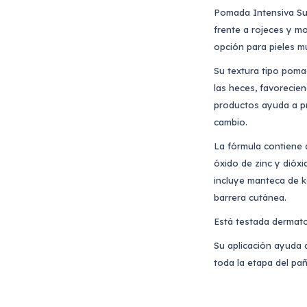
Pomada Intensiva Suav
frente a rojeces y mo
opción para pieles mu
Su textura tipo poma
las heces, favorecie
productos ayuda a pr
cambio.
La fórmula contiene
óxido de zinc y dióx
incluye manteca de ka
barrera cutánea.
Está testada dermato
Su aplicación ayuda a
toda la etapa del pañ