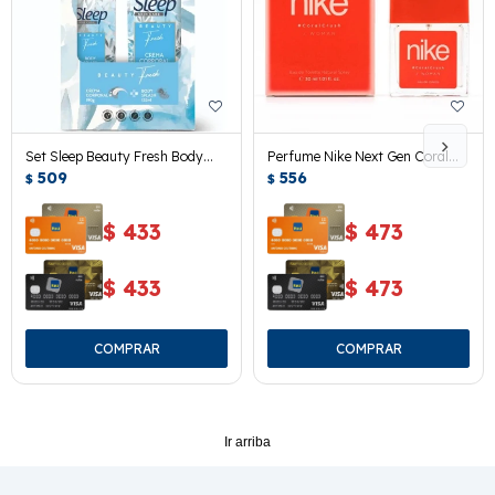
Set Sleep Beauty Fresh Body
Perfume Nike Next Gen Coral
Splash + Crema Corporal
509
Crush Woman Edt 30ml.
556
$
$
$
433
$
473
$
433
$
473
Ir arriba