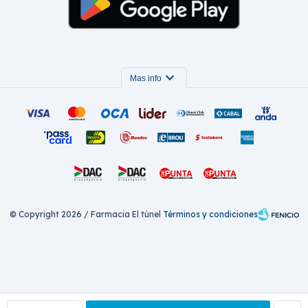
expand_more
Mas info
© Copyright 2026 / Farmacia El túnel
Términos y condiciones
Fenicio