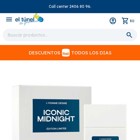
Call center 2406 80 96.
close
menu
0
$
DESCUENTOS
TODOS LOS DIAS