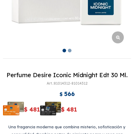
Perfume Desire Iconic Midnight Edt 30 Ml.
81014312-81014312
566
$
$
481
$
481
Una fragancia moderna que combina misterio, sofisticación y