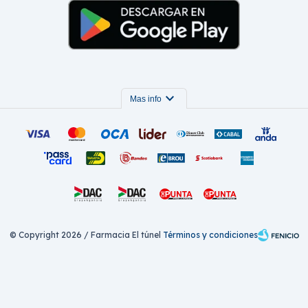
expand_more
Mas info
© Copyright 2026 / Farmacia El túnel
Términos y condiciones