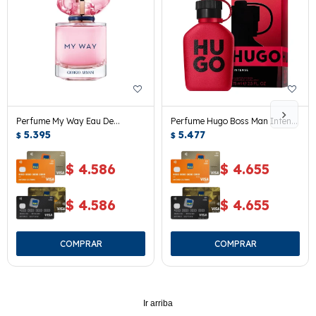
Perfume My Way Eau De
Perfume Hugo Boss Man Intense
Parfum Nectar 30 Ml.
5.395
Edp 75 Ml.
5.477
$
$
$
4.586
$
4.655
$
4.586
$
4.655
Ir arriba