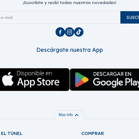
¡Suscribite y recibí todas nuestras novedades!
SUSC



Descárgate nuestra App
expand_more
Mas info
EL TÚNEL
COMPRAR