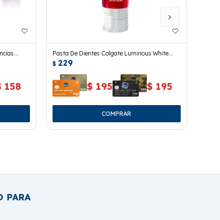
ncías
Pasta De Dientes Colgate Luminous White
Pasta
229
23
Color Correct 70 Grs.
$
$
$
158
$
195
$
195
O PARA