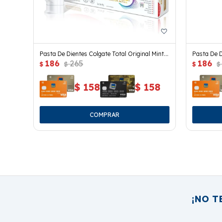
Pasta De Dientes Colgate Total Original Mint
Pasta De D
186
265
186
90 Grs.
Activado 9
$
$
$
$
$
158
$
158
¡NO T