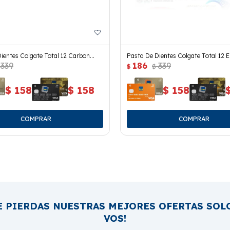
ientes Colgate Total 12 Carbon
Pasta De Dientes Colgate Total 12 E
339
186
339
0 Grs.
Reforzadas 90 Grs.
$
$
$
158
$
158
$
158
E PIERDAS NUESTRAS MEJORES OFERTAS SOL
VOS!