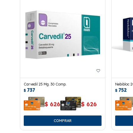
Carvedil 25 Mg. 30 Comp.
Nebibloc 
737
752
$
$
$
626
$
626