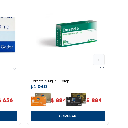
Corentel 5 Mg. 30 Comp.
Vontr
1.040
1.
$
$
$
656
$
884
$
884