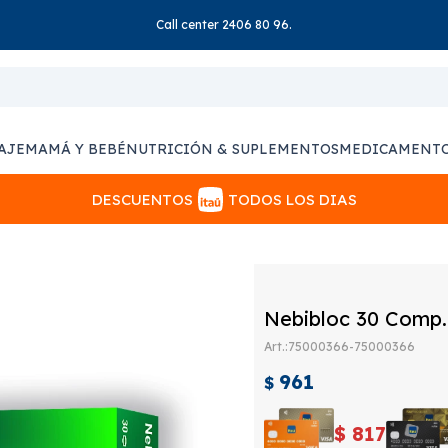
Call center 2406 80 96.
AJE
MAMÁ Y BEBÉ
NUTRICIÓN & SUPLEMENTOS
MEDICAMENT
DESCUENTOS
TODOS LOS DIAS
Nebibloc 30 Comp.
75000366-75000366
961
$
$
817