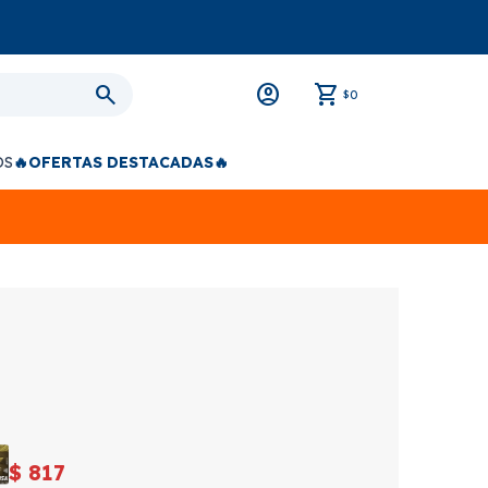
0
$
OS
🔥OFERTAS DESTACADAS🔥
$
817