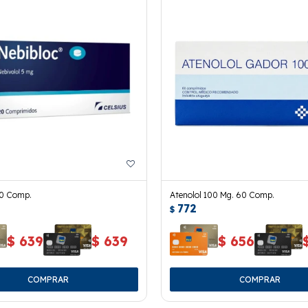
20 Comp.
Atenolol 100 Mg. 60 Comp.
772
$
$
639
$
639
$
656