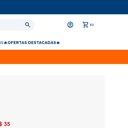
0
$
OS
🔥OFERTAS DESTACADAS🔥
$
35