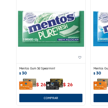
Mentos Gum 3d Spearmint
Mentos Gu
30
30
$
$
$
26
$
26