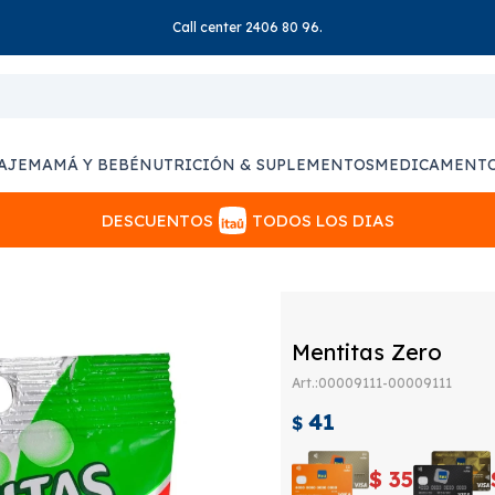
Call center 2406 80 96.
AJE
MAMÁ Y BEBÉ
NUTRICIÓN & SUPLEMENTOS
MEDICAMENT
DESCUENTOS
TODOS LOS DIAS
Mentitas Zero
00009111-00009111
41
$
$
35