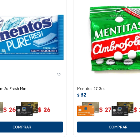
m 3d Fresh Mint
Mentitas 27 Grs.
32
$
$
26
$
26
$
27
$