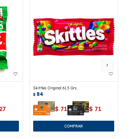
Skittles Original 61.5 Grs.
Skittl
84
84
$
$
27
$
71
$
71