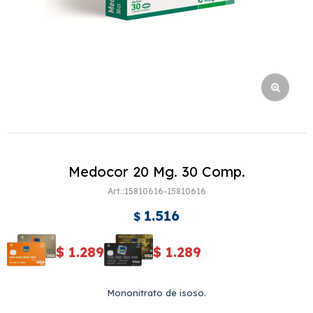
Medocor 20 Mg. 30 Comp.
15810616-15810616
1.516
$
$
1.289
$
1.289
Mononitrato de isoso.