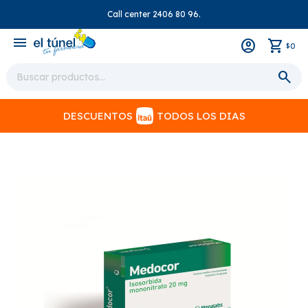
Call center 2406 80 96.
close
menu
0
$
DESCUENTOS
TODOS LOS DIAS