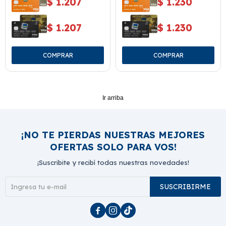
$
1.207
$
1.230
$
1.207
$
1.230
Ir arriba
¡NO TE PIERDAS NUESTRAS MEJORES
OFERTAS SOLO PARA VOS!
¡Suscribite y recibí todas nuestras novedades!
SUSCRIBIRME


