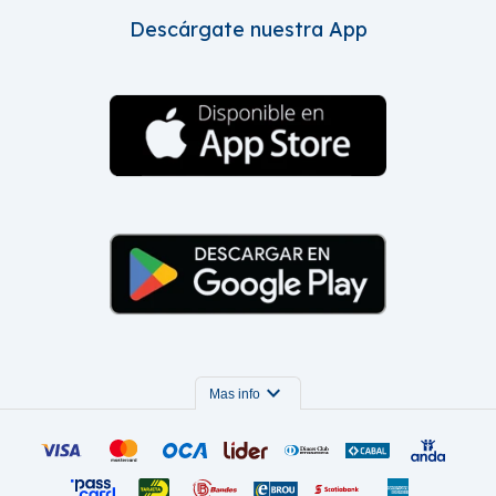
Descárgate nuestra App
expand_more
Mas info